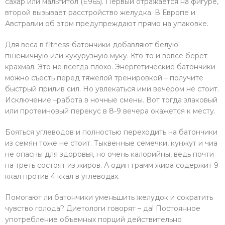
сахар или мальтитол (E965). Первый отражается на фигуре,
второй вызывает расстройство желудка. В Европе и
Австралии об этом предупреждают прямо на упаковке.
Для веса в fitness-батончики добавляют белую
пшеничную или кукурузную муку. Кто-то и вовсе берет
крахмал. Это не всегда плохо. Энергетические батончики
можно съесть перед тяжелой тренировкой – получите
быстрый прилив сил. Но увлекаться ими вечером не стоит.
Исключение –работа в ночные смены. Вот тогда злаковый
или протеиновый перекус в 8-9 вечера окажется к месту.
Бояться углеводов и полностью переходить на батончики
из семян тоже не стоит. Тыквенные семечки, кунжут и чиа
не опасны для здоровья, но очень калорийны, ведь почти
на треть состоят из жиров. А один грамм жира содержит 9
ккал против 4 ккал в углеводах.
Помогают ли батончики уменьшить желудок и сократить
чувство голода? Диетологи говорят – да! Постоянное
употребление объемных порций действительно