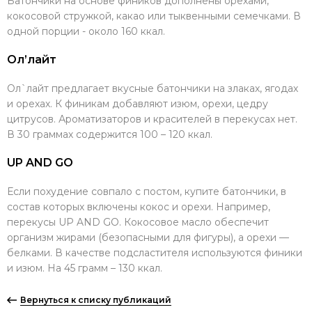
Батончики на основе фиников дополнены орехами,
кокосовой стружкой, какао или тыквенными семечками. В
одной порции - около 160 ккал.
Ол’лайт
Ол`лайт предлагает вкусные батончики на злаках, ягодах
и орехах. К финикам добавляют изюм, орехи, цедру
цитрусов. Ароматизаторов и красителей в перекусах нет.
В 30 граммах содержится 100 – 120 ккал.
UP AND GO
Если похудение совпало с постом, купите батончики, в
состав которых включены кокос и орехи. Например,
перекусы UP AND GO. Кокосовое масло обеспечит
организм жирами (безопасными для фигуры), а орехи —
белками. В качестве подсластителя используются финики
и изюм. На 45 грамм – 130 ккал.
Вернуться к списку публикаций