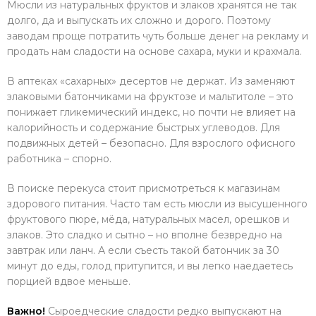
Мюсли из натуральных фруктов и злаков хранятся не так
долго, да и выпускать их сложно и дорого. Поэтому
заводам проще потратить чуть больше денег на рекламу и
продать нам сладости на основе сахара, муки и крахмала.
В аптеках «сахарных» десертов не держат. Из заменяют
злаковыми батончиками на фруктозе и мальтитоле – это
понижает гликемический индекс, но почти не влияет на
калорийность и содержание быстрых углеводов. Для
подвижных детей – безопасно. Для взрослого офисного
работника – спорно.
В поиске перекуса стоит присмотреться к магазинам
здорового питания. Часто там есть мюсли из высушенного
фруктового пюре, мёда, натуральных масел, орешков и
злаков. Это сладко и сытно – но вполне безвредно на
завтрак или ланч. А если съесть такой батончик за 30
минут до еды, голод притупится, и вы легко наедаетесь
порцией вдвое меньше.
Важно!
Сыроедческие сладости редко выпускают на