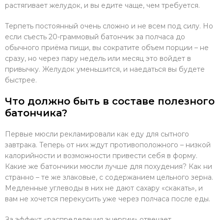
растягивает желудок, и вы едите чаще, чем требуется.
Терпеть постоянный очень сложно и не всем под силу. Но
если съесть 20-граммовый батончик за полчаса до
обычного приёма пищи, вы сократите объем порции – не
сразу, но через пару недель или месяц это войдет в
привычку. Желудок уменьшится, и наедаться вы будете
быстрее.
Что должно быть в составе полезного
батончика?
Первые мюсли рекламировали как еду для сытного
завтрака. Теперь от них ждут противоположного – низкой
калорийности и возможности привести себя в форму.
Какие же батончики мюсли лучше для похудения? Как ни
странно – те же злаковые, с содержанием цельного зерна.
Медленные углеводы в них не дают сахару «скакать», и
вам не хочется перекусить уже через полчаса после еды.
За эффект «распределения энергии» отвечает