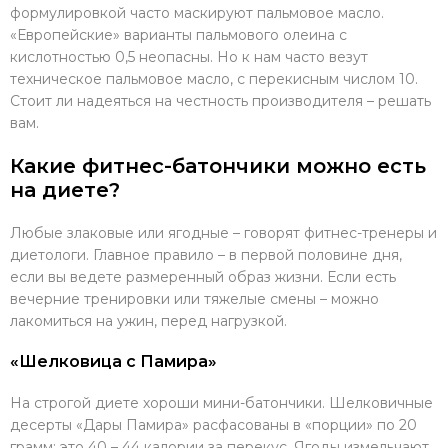
формулировкой часто маскируют пальмовое масло.
«Европейские» варианты пальмового олеина с
кислотностью 0,5 неопасны. Но к нам часто везут
техническое пальмовое масло, с перекисным числом 10.
Стоит ли надеяться на честность производителя – решать
вам.
Какие фитнес-батончики можно есть
на диете?
Любые злаковые или ягодные – говорят фитнес-тренеры и
диетологи. Главное правило – в первой половине дня,
если вы ведете размеренный образ жизни. Если есть
вечерние тренировки или тяжелые смены – можно
лакомиться на ужин, перед нагрузкой.
«Шелковица с Памира»
На строгой диете хороши мини-батончики. Шелковичные
десерты «Дары Памира» расфасованы в «порции» по 20
грамм: это 40 – 44 калории за перекус. Ягоды измельчают