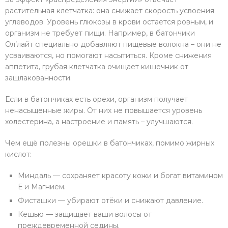
растительная клетчатка: она снижает скорость усвоения
углеводов. Уровень глюкозы в крови остается ровным, и
организм не требует пищи. Например, в батончики
Ол’лайт специально добавляют пищевые волокна – они не
усваиваются, но помогают насытиться. Кроме снижения
аппетита, грубая клетчатка очищает кишечник от
зашлакованности.
Если в батончиках есть орехи, организм получает
ненасыщенные жиры. От них не повышается уровень
холестерина, а настроение и память – улучшаются.
Чем ещё полезны орешки в батончиках, помимо жирных
кислот:
Миндаль — сохраняет красоту кожи и богат витамином
Е и Магнием.
Фисташки — убирают отёки и снижают давление.
Кешью — защищает ваши волосы от
преждевременной седины.