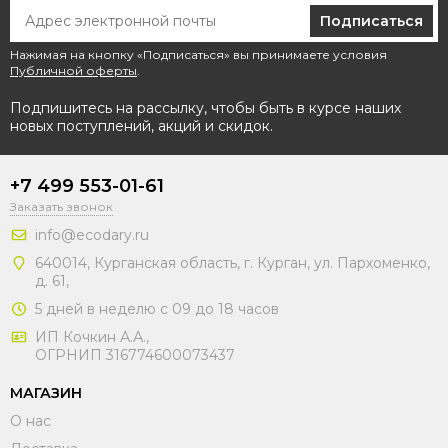
Подписаться
Нажимая на кнопку «Подписаться» вы принимаете условия
Публичной оферты
.
Подпишитесь на рассылку, чтобы быть в курсе наших
новых поступлений, акций и скидок.
+7 499 553-01-61
Заказать звонок
info@ecodary.ru
640014, Курганская область, г. Курган, ул. Пархоменко,
д. 61,
5 дней в неделю с 09 до 18 часов
ИП Кочкин А.А.,
ОГРНИП 316774600073437
МАГАЗИН
О нас