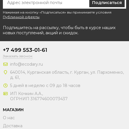
Подписаться
Нажимая на кнопку «Подписаться» вы принимаете условия
Публичной оферты
.
Подпишитесь на рассылку, чтобы быть в курсе наших
новых поступлений, акций и скидок.
+7 499 553-01-61
Заказать звонок
info@ecodary.ru
640014, Курганская область, г. Курган, ул. Пархоменко,
д. 61,
5 дней в неделю с 09 до 18 часов
ИП Кочкин А.А.,
ОГРНИП 316774600073437
МАГАЗИН
О нас
Доставка