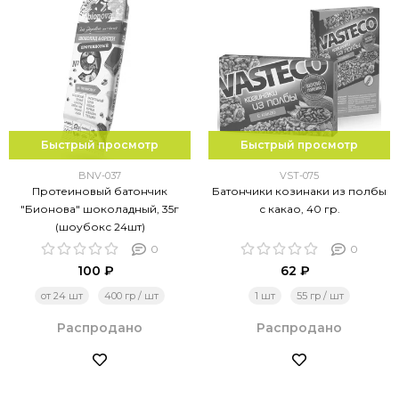
Быстрый просмотр
Быстрый просмотр
BNV-037
VST-075
Протеиновый батончик
Батончики козинаки из полбы
"Бионова" шоколадный, 35г
с какао, 40 гр.
(шоубокс 24шт)
0
0
100 ₽
62 ₽
от 24 шт
400 гр / шт
1 шт
55 гр / шт
Распродано
Распродано