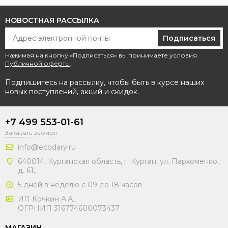
НОВОСТНАЯ РАССЫЛКА
Подписаться
Нажимая на кнопку «Подписаться» вы принимаете условия
Публичной оферты
.
Подпишитесь на рассылку, чтобы быть в курсе наших
новых поступлений, акций и скидок.
+7 499 553-01-61
Заказать звонок
info@ecodary.ru
640014, Курганская область, г. Курган, ул. Пархоменко,
д. 61,
5 дней в неделю с 09 до 18 часов
ИП Кочкин А.А.,
ОГРНИП 316774600073437
МАГАЗИН