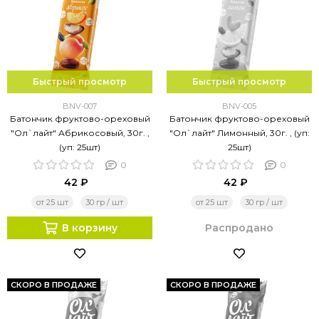
Быстрый просмотр
Быстрый просмотр
BNV-007
BNV-005
Батончик фруктово-ореховый
Батончик фруктово-ореховый
"Ол`лайт" Абрикосовый, 30г. ,
"Ол`лайт" Лимонный, 30г. , (уп:
(уп: 25шт)
25шт)
0
0
42 ₽
42 ₽
от 25 шт
30 гр / шт
от 25 шт
30 гр / шт
В корзину
Распродано
СКОРО В ПРОДАЖЕ
СКОРО В ПРОДАЖЕ