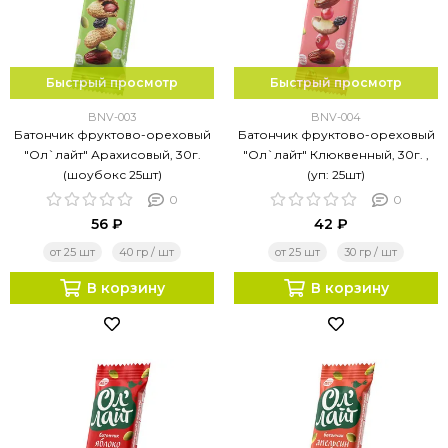
Быстрый просмотр
Быстрый просмотр
BNV-003
BNV-004
Батончик фруктово-ореховый
Батончик фруктово-ореховый
"Ол`лайт" Арахисовый, 30г.
"Ол`лайт" Клюквенный, 30г. ,
(шоубокс 25шт)
(уп: 25шт)
0
0
56 ₽
42 ₽
от 25 шт
40 гр / шт
от 25 шт
30 гр / шт
В корзину
В корзину