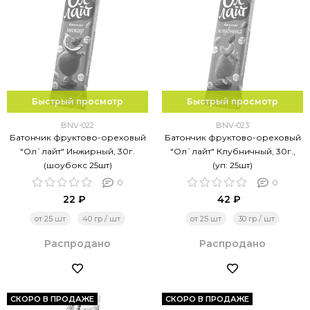
Быстрый просмотр
Быстрый просмотр
BNV-022
BNV-023
Батончик фруктово-ореховый
Батончик фруктово-ореховый
"Ол`лайт" Инжирный, 30г.
"Ол`лайт" Клубничный, 30г.,
(шоубокс 25шт)
(уп: 25шт)
0
0
22 ₽
42 ₽
от 25 шт
40 гр / шт
от 25 шт
30 гр / шт
Распродано
Распродано
СКОРО В ПРОДАЖЕ
СКОРО В ПРОДАЖЕ