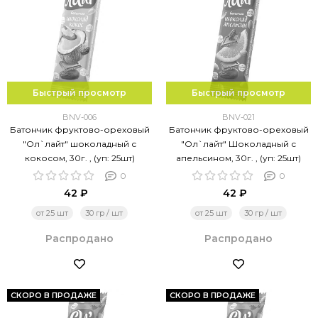
Быстрый просмотр
Быстрый просмотр
BNV-006
BNV-021
Батончик фруктово-ореховый
Батончик фруктово-ореховый
"Ол`лайт" шоколадный с
"Ол`лайт" Шоколадный с
кокосом, 30г. , (уп: 25шт)
апельсином, 30г. , (уп: 25шт)
0
0
42 ₽
42 ₽
от 25 шт
30 гр / шт
от 25 шт
30 гр / шт
Распродано
Распродано
СКОРО В ПРОДАЖЕ
СКОРО В ПРОДАЖЕ