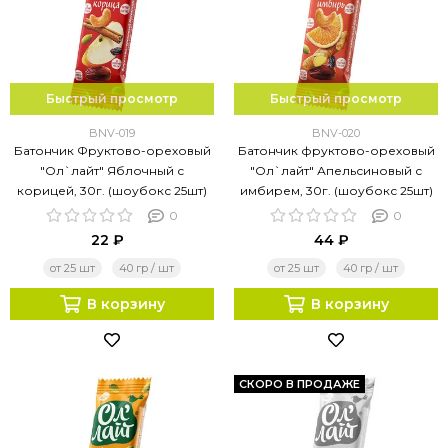
Быстрый просмотр
Быстрый просмотр
BNV-019
BNV-020
Батончик Фруктово-ореховый
Батончик фруктово-ореховый
"Ол`лайт" Яблочный с
"Ол`лайт" Апельсиновый с
корицей, 30г. (шоубокс 25шт)
имбирем, 30г. (шоубокс 25шт)
0
0
22 ₽
44 ₽
от 25 шт
40 гр / шт
от 25 шт
40 гр / шт
В корзину
В корзину
СКОРО В ПРОДАЖЕ