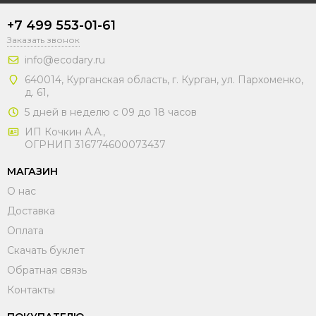
+7 499 553-01-61
Заказать звонок
info@ecodary.ru
640014, Курганская область, г. Курган, ул. Пархоменко,
д. 61,
5 дней в неделю с 09 до 18 часов
ИП Кочкин А.А.,
ОГРНИП 316774600073437
МАГАЗИН
О нас
Доставка
Оплата
Скачать буклет
Обратная связь
Контакты