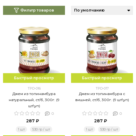
Фильтр товаров
Быстрый просмотр
Быстрый просмотр
TPD-016
TPD-017
Джем из топинамбура
Джем из топинамбура с
натуральный, ст/б, 300г. (9
вишней, ст/б, 300г. (9 шт\уп)
шт\уп)
0
0
287 ₽
287 ₽
1 шт
530 гр / шт
1 шт
530 гр / шт