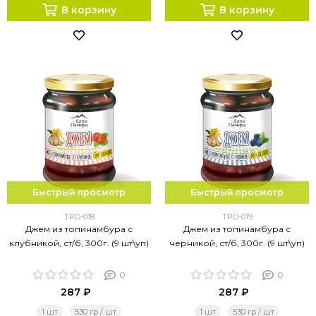
В корзину
В корзину
Быстрый просмотр
Быстрый просмотр
TPD-018
TPD-019
Джем из топинамбура с
Джем из топинамбура с
клубникой, ст/б, 300г. (9 шт\уп)
черникой, ст/б, 300г. (9 шт\уп)
0
0
287 ₽
287 ₽
1 шт
530 гр / шт
1 шт
530 гр / шт