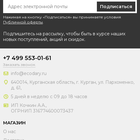
Подписаться
Нажимая на кнопку «Подписаться» вы принимаете условия
Публичной оферты
.
Подпишитесь на рассылку, чтобы быть в курсе наших
новых поступлений, акций и скидок.
+7 499 553-01-61
Заказать звонок
info@ecodary.ru
640014, Курганская область, г. Курган, ул. Пархоменко,
д. 61,
5 дней в неделю с 09 до 18 часов
ИП Кочкин А.А.,
ОГРНИП 316774600073437
МАГАЗИН
О нас