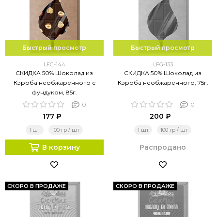
Быстрый просмотр
Быстрый просмотр
LFG-144
LFG-133
СКИДКА 50% Шоколад из
СКИДКА 50% Шоколад из
Кэроба необжаренного с
Кэроба необжаренного, 75г.
фундуком, 85г.
0
0
177 ₽
200 ₽
1 шт
100 гр / шт
1 шт
100 гр / шт
В корзину
Распродано
СКОРО В ПРОДАЖЕ
СКОРО В ПРОДАЖЕ