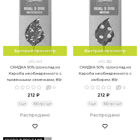
Быстрый просмотр
Быстрый просмотр
LFG-143
LFG-362
СКИДКА 50% Шоколад из
СКИДКА 50% -Шоколад из
Кэроба необжаренного с
Кэроба необжаренного с
тыквенными семечками, 85г.
имбирем, 85г.
0
0
212 ₽
212 ₽
1 шт
100 гр / шт
1 шт
100 гр / шт
Распродано
Распродано