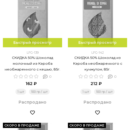
Быстрый просмотр
Быстрый просмотр
LFG-139
LFG-142
СКИДКА 50% Шоколад
СКИДКА 50% Шоколад из
молочный из Кэроба
Кэроба необжаренного с
необжаренного с кешью, 85г.
кунжутом, 85г.
0
0
162 ₽
212 ₽
1 шт
100 гр / шт
1 шт
100 гр / шт
Распродано
Распродано
СКОРО В ПРОДАЖЕ
СКОРО В ПРОДАЖЕ