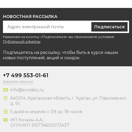
НОВОСТНАЯ РАССЫЛКА
Подписаться
Нажимая на кнопку «Подписаться» вы принимаете условия
Публичной оферты
.
Подпишитесь на рассылку, чтобы быть в курсе наших
новых поступлений, акций и скидок.
+7 499 553-01-61
Заказать звонок
info@ecodary.ru
640014, Курганская область, г. Курган, ул. Пархоменко,
д. 61,
5 дней в неделю с 09 до 18 часов
ИП Кочкин А.А.,
ОГРНИП 316774600073437