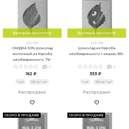
Быстрый просмотр
Быстрый просмотр
LFG-134
LFG-135
СКИДКА 50% Шоколад
Шоколад из Кэроба
молочный из Кэроба
необжаренного с кешью, 85г.
необжаренного, 75г.
0
0
162 ₽
353 ₽
1 шт
100 гр / шт
1 шт
100 гр / шт
Распродано
Распродано
СКОРО В ПРОДАЖЕ
СКОРО В ПРОДАЖЕ