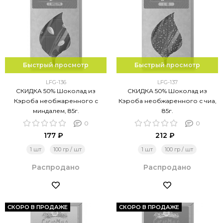
Быстрый просмотр
Быстрый просмотр
LFG-136
LFG-137
СКИДКА 50% Шоколад из
СКИДКА 50% Шоколад из
Кэроба необжаренного с
Кэроба необжаренного с чиа,
миндалем, 85г.
85г.
0
0
177 ₽
212 ₽
1 шт
100 гр / шт
1 шт
100 гр / шт
Распродано
Распродано
СКОРО В ПРОДАЖЕ
СКОРО В ПРОДАЖЕ