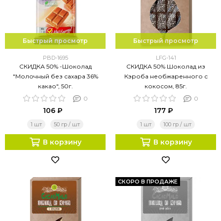
Быстрый просмотр
Быстрый просмотр
PBD-1695
LFG-141
СКИДКА 50% -Шоколад
СКИДКА 50% Шоколад из
"Молочный без сахара 36%
Кэроба необжаренного с
какао", 50г.
кокосом, 85г.
0
0
106 ₽
177 ₽
1 шт
50 гр / шт
1 шт
100 гр / шт
В корзину
В корзину
СКОРО В ПРОДАЖЕ