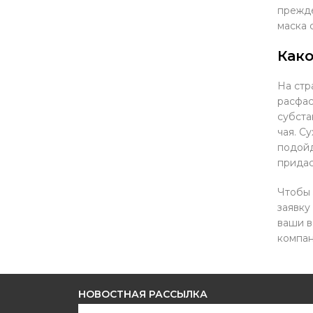
прежде
маска 
Как
На стр
расфас
субста
чая. С
подойд
придас
Чтобы 
заявку
ваши в
компан
НОВОСТНАЯ РАССЫЛКА