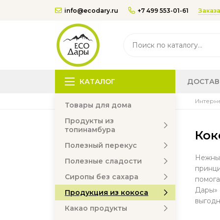
Заказа
info@ecodary.ru
+7 499 553-01-61
КАТАЛОГ
ДОСТАВ
Интерне
Товары для дома
Продукты из
топинамбура
Кок
Полезный перекус
Нежный
Полезные сладости
принци
Сиропы без сахара
помога
Дары» 
Продукция из кокоса
выгодн
Какао продукты