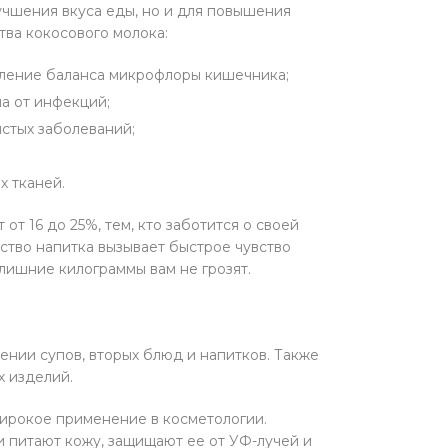
лучшения вкуса еды, но и для повышения
ва кокосового молока:
вление баланса микрофлоры кишечника;
а от инфекций;
стых заболеваний;
х тканей.
от 16 до 25%, тем, кто заботится о своей
ество напитка вызывает быстрое чувство
 лишние килограммы вам не грозят.
ении супов, вторых блюд и напитков. Также
х изделий.
широкое применение в косметологии.
 питают кожу, защищают ее от УФ-лучей и