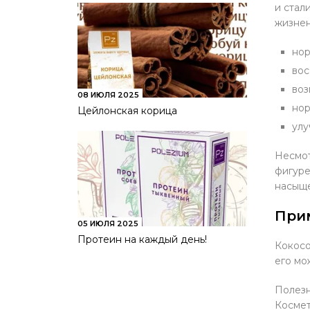
и стал
жизнен
нор
вос
воз
08 ИЮЛЯ 2025
нор
Цейлонская корица
улу
Несмот
фигуре
насыще
При
05 ИЮЛЯ 2025
Протеин на каждый день!
Кокосо
его мо
Полезн
Космет