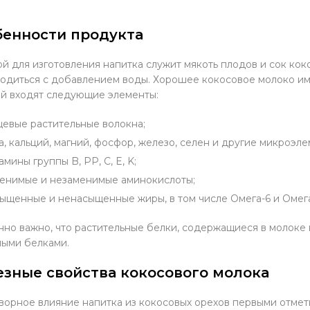
бенности продукта
й для изготовления напитка служит мякоть плодов и сок ко
одиться с добавлением воды. Хорошее кокосовое молоко име
й входят следующие элементы:
евые растительные волокна;
а, кальций, магний, фосфор, железо, селен и другие микроэле
амины группы B, PP, C, E, K;
енимые и незаменимые аминокислоты;
ыщенные и ненасыщенные жиры, в том числе Омега-6 и Омега
но важно, что растительные белки, содержащиеся в молоке 
ыми белками.
зные свойства кокосового молока
ворное влияние напитка из кокосовых орехов первыми отме