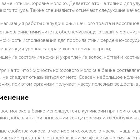
и заменять им коровье молоко. Делается это не только для у
ного тонуса. Также специалисты отмечают следующие качест
мализация работы желудочно-кишечного тракта и восстано
становление иммунитета, обеспечивающего защиту организм
можность использования для профилактики сердечно-сосуди
мализация уровня сахара и холестерина в крови;
чшение состояния кожи и укрепление волос, ногтей и костны
ря на то, что жирность кокосового молока в банке составляет 
, не следует отказываться от него. Совсем небольшое колич
ния, при этом организм получает массу полезных веществ, а
менение
вое молоко в банке используется в кулинарии при приготовл
жно добавлять при выпекании кондитерских и хлебобулочны
ые свойства кокоса, в частности кокосового масла- нашли 
ические средства с его добавлением эффективно смягчают и