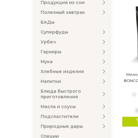
Продукция из сои
Полезный завтрак
БАДы
Суперфуды
Урбеч
Гарниры
Мука
Хлебные изделия
Моло
BONCOC
Напитки
Блюда быстрого
приготовления
Масла и соусы
1
Подсластители
Природные дары
Специи