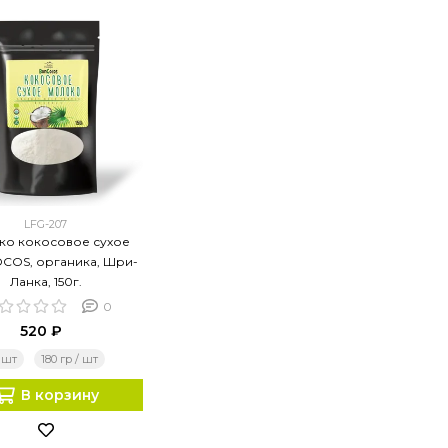
LFG-207
ко кокосовое сухое
OS, органика, Шри-
Ланка, 150г.
0
520 ₽
 шт
180 гр / шт
В корзину