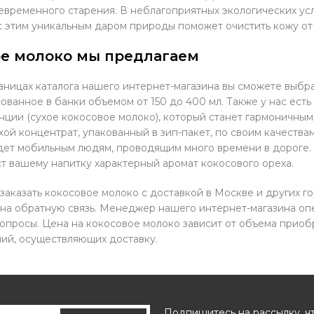
временного старения. В неблагоприятных экологических усл
с этим уникальным даром природы поможет очистить кожу от 
ое молоко мы предлагаем
аницах каталога нашего интернет-магазина вы сможете выбра
ованное в банки объемом от 150 до 400 мл. Также у нас ест
нции (сухое кокосовое молоко), который станет гармоничны
ухой концентрат, упакованный в зип-пакет, по своим качества
ет мобильным людям, проводящим много времени в дороге. О
т вашему напитку характерный аромат кокосового ореха.
заказать кокосовое молоко с доставкой в Москве и других г
 на обратную связь. Менеджер нашего интернет-магазина опе
опросы. Цена на кокосовое молоко зависит от объема приоб
ий, осуществляющих доставку.
Подпишитесь на рассылку, ч