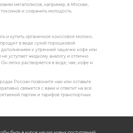
овиях мегаполисов, например, в Москве,
токсинов и сохранить молодость.
ть и купить органичное кокосовое молоко,
ь продукт в виде сухой порошковой
м дополнением к утренней чашечке кофе или
м не уступает жидкому аналогу и отлично
н легко растворяется в воде, чае, кофе и
ородах России позвоните нам или оставьте
ративно свяжется с вами и ответит на все
ретаемой партии и тарифов транспортных
тобы быть в курсе наших новых поступлений,