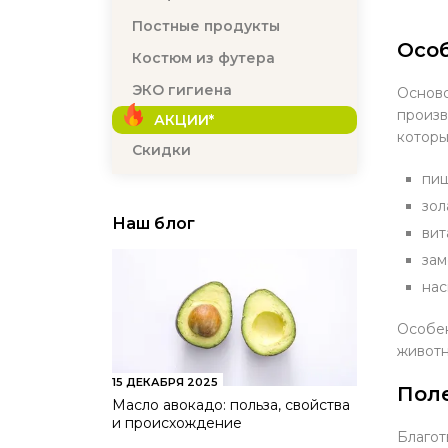
Постные продукты
Осо
Костюм из футера
ЭКО гигиена
Осново
произв
АКЦИИ*
которы
Скидки
пищ
зол
Наш блог
вит
зам
нас
Особен
животн
15 ДЕКАБРЯ 2025
Поле
Масло авокадо: польза, свойства
и происхождение
Благот