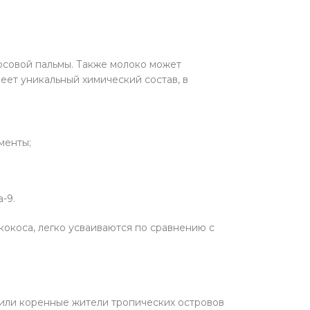
косовой пальмы. Также молоко может
ет уникальный химический состав, в
менты;
-9.
кокоса, легко усваиваются по сравнению с
тили коренные жители тропических островов