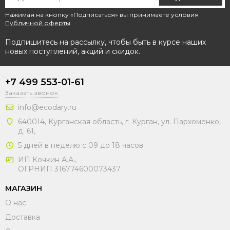
Нажимая на кнопку «Подписаться» вы принимаете условия
Публичной оферты
.
Подпишитесь на рассылку, чтобы быть в курсе наших
новых поступлений, акций и скидок.
+7 499 553-01-61
Заказать звонок
info@ecodary.ru
640014, Курганская область, г. Курган, ул. Пархоменко,
д. 61,
5 дней в неделю с 09 до 18 часов
ИП Кочкин А.А.,
ОГРНИП 316774600073437
МАГАЗИН
О нас
Доставка