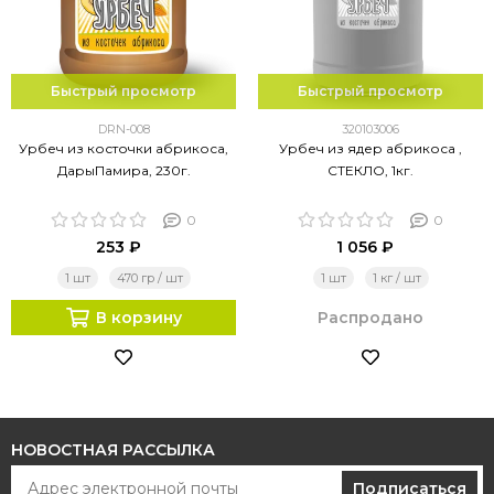
Быстрый просмотр
Быстрый просмотр
DRN-008
320103006
Урбеч из косточки абрикоса,
Урбеч из ядер абрикоса ,
ДарыПамира, 230г.
СТЕКЛО, 1кг.
0
0
253 ₽
1 056 ₽
1 шт
470 гр / шт
1 шт
1 кг / шт
В корзину
Распродано
НОВОСТНАЯ РАССЫЛКА
Подписаться