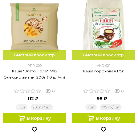
Быстрый просмотр
Быстрый просмотр
PPR-009
VKD-021
Каша "Злато Поле" №12
Каша гороховая 175г
Элексир жизни, 200г (10 шт\уп)
0
0
112 ₽
98 ₽
1 шт
250 гр / шт
1 шт
175 гр / шт
В корзину
В корзину