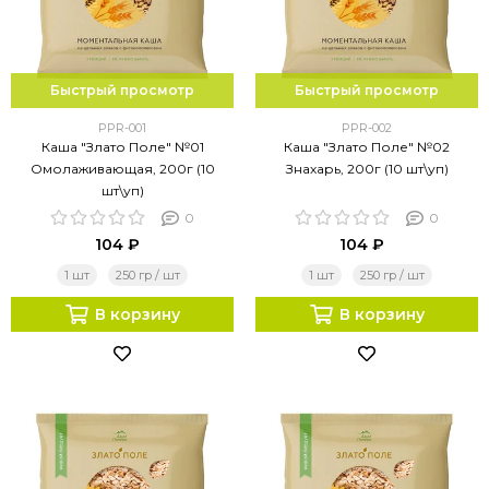
Быстрый просмотр
Быстрый просмотр
PPR-001
PPR-002
Каша "Злато Поле" №01
Каша "Злато Поле" №02
Омолаживающая, 200г (10
Знахарь, 200г (10 шт\уп)
шт\уп)
0
0
104 ₽
104 ₽
1 шт
250 гр / шт
1 шт
250 гр / шт
В корзину
В корзину