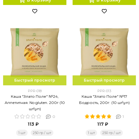
В корзину
В корзину
Быстрый просмотр
Быстрый просмотр
PPR-018
PPR-013
Каша "Злато Поле" №24,
Каша "Злато Поле" №17
Аппетитная. No gluten. 200г (10
Бодрость, 200г. (10 шт\уп)
шт\уп)
0
1
113 ₽
117 ₽
1 шт
250 гр / шт
1 шт
250 гр / шт