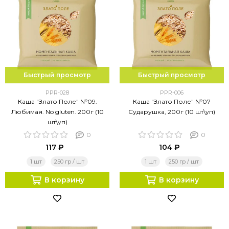
Быстрый просмотр
Быстрый просмотр
PPR-028
PPR-006
Каша "Злато Поле" №09.
Каша "Злато Поле" №07
Любимая. No gluten. 200г (10
Сударушка, 200г (10 шт\уп)
шт\уп)
0
0
117 ₽
104 ₽
1 шт
250 гр / шт
1 шт
250 гр / шт
В корзину
В корзину