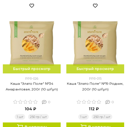
Быстрый просмотр
Быстрый просмотр
PPR-026
PPR-015
Каша "Злато Поле" №34
Каша "Злато Поле" №19 Родник,
Амарантовая, 200г (10 шт\уп)
200г (10 шт\уп)
0
0
104 ₽
112 ₽
1 шт
250 гр / шт
1 шт
250 гр / шт