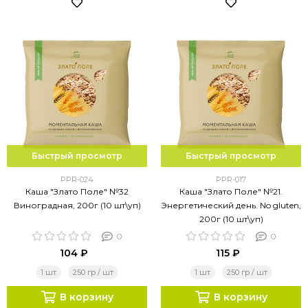
Быстрый просмотр
Быстрый просмотр
PPR-024
PPR-017
Каша "Злато Поле" №32
Каша "Злато Поле" №21.
Виноградная, 200г (10 шт\уп)
Энергетический день. No gluten,
200г (10 шт\уп)
0
0
104 ₽
115 ₽
1 шт
250 гр / шт
1 шт
250 гр / шт
В корзину
В корзину