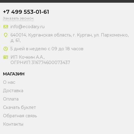
+7 499 553-01-61
Заказать звонок
info@ecodary.ru
640014, Курганская область, г. Курган, ул. Пархоменко,
д. 61,
5 дней в неделю с 09 до 18 часов
ИП Кочкин А.А.,
ОГРНИП 316774600073437
МАГАЗИН
О нас
Доставка
Оплата
Скачать буклет
Обратная связь
Контакты