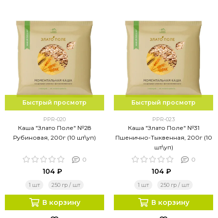
Быстрый просмотр
Быстрый просмотр
PPR-020
PPR-023
Каша "Злато Поле" №28
Каша "Злато Поле" №31
Рубиновая, 200г (10 шт\уп)
Пшенично-Тыквенная, 200г (10
шт\уп)
0
0
104 ₽
104 ₽
1 шт
250 гр / шт
1 шт
250 гр / шт
В корзину
В корзину