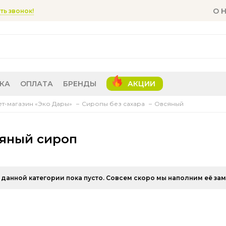
О 
ть звонок!
КА
ОПЛАТА
БРЕНДЫ
АКЦИИ
т-магазин «Эко Дары»
Сиропы без сахара
Овсяный
яный сироп
 данной категории пока пусто. Совсем скоро мы наполним её за