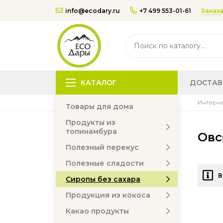
Заказа
info@ecodary.ru
+7 499 553-01-61
КАТАЛОГ
ДОСТАВ
Интерне
Товары для дома
Продукты из
топинамбура
Овс
Полезный перекус
Полезные сладости
В
Сиропы без сахара
Продукция из кокоса
Какао продукты