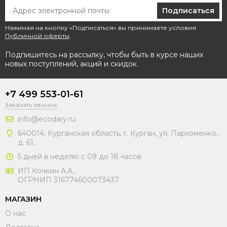
Подписаться
Нажимая на кнопку «Подписаться» вы принимаете условия
Публичной оферты
.
Подпишитесь на рассылку, чтобы быть в курсе наших
новых поступлений, акций и скидок.
+7 499 553-01-61
Заказать звонок
info@ecodary.ru
640014, Курганская область, г. Курган, ул. Пархоменко,
д. 61,
5 дней в неделю с 09 до 18 часов
ИП Кочкин А.А.,
ОГРНИП 316774600073437
МАГАЗИН
О нас