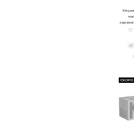
Кешью
ма
караме
от
СКОРО