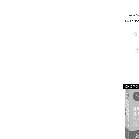
Шоко
арахисо
СКОРО