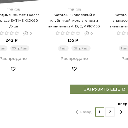
FRB-028
FRB-029
дные конфеты Халва
Батончик кокосовый с
Батонч
оладе EAT ME KICK 90
клубникой, коллагеном и
ананасо
г/8 шт
витаминами A, D, E, K KICK 38
витаминами
г/10 шт
0
0
242 ₽
135 ₽
1 шт
90 гр / шт
1 шт
38 гр / шт
1 шт
Распродано
Распродано
Ра
ЗАГРУЗИТЬ ЕЩЁ 13
впер
назад
1
2