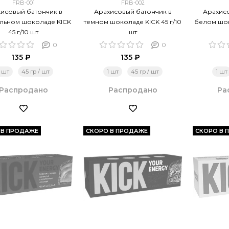
FRB-001
FRB-002
исовый батончик в
Арахисовый батончик в
Арахис
льном шоколаде KICK
темном шоколаде KICK 45 г/10
белом шок
45 г/10 шт
шт
0
0
135 ₽
135 ₽
1 шт
45 гр / шт
1 шт
45 гр / шт
1 шт
Распродано
Распродано
Ра
 В ПРОДАЖЕ
СКОРО В ПРОДАЖЕ
СКОРО В 