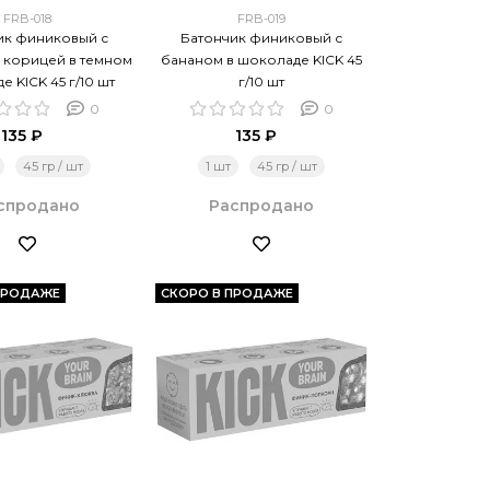
FRB-018
FRB-019
ик финиковый с
Батончик финиковый с
 корицей в темном
бананом в шоколаде KICK 45
 KICK 45 г/10 шт
г/10 шт
0
0
135 ₽
135 ₽
45 гр / шт
1 шт
45 гр / шт
спродано
Распродано
ПРОДАЖЕ
СКОРО В ПРОДАЖЕ