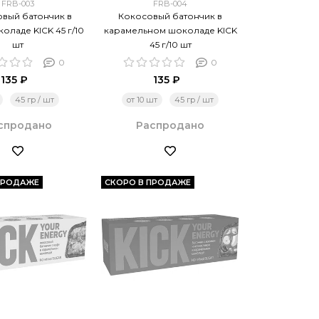
FRB-003
FRB-004
овый батончик в
Кокосовый батончик в
оладе KICK 45 г/10
карамельном шоколаде KICK
шт
45 г/10 шт
0
0
135 ₽
135 ₽
45 гр / шт
от 10 шт
45 гр / шт
спродано
Распродано
ПРОДАЖЕ
СКОРО В ПРОДАЖЕ