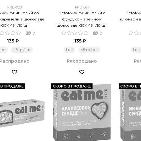
FRB-020
FRB-021
нчик финиковый со
Батончик финиковый с
Батонч
 карамели в шоколаде
фундуком в темном
клюквой в
KICK 45 г/10 шт
шоколаде KICK 45 г/10 шт
0
0
135 ₽
135 ₽
1 шт
45 гр / шт
1 шт
45 гр / шт
1 шт
Распродано
Распродано
Ра
 В ПРОДАЖЕ
СКОРО В ПРОДАЖЕ
СКОРО В 