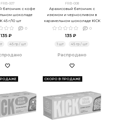
FRB-007
FRB-008
 батончик с кофе
Арахисовый батончик с
ельном шоколаде
изюмом и черносливом в
K 45 г/10 шт
карамельном шоколаде KICK
45 г/10 шт
0
0
135 ₽
135 ₽
шт
45 гр / шт
1 шт
45 гр / шт
спродано
Распродано
ПРОДАЖЕ
СКОРО В ПРОДАЖЕ