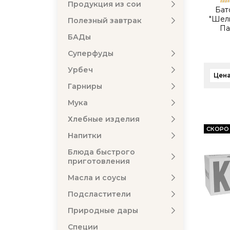
Продукция из сои
Бат
"Шел
Полезный завтрак
Па
БАДы
Суперфуды
Урбеч
Цена
Гарниры
Мука
Хлебные изделия
СКОРО
Напитки
Блюда быстрого
приготовления
Масла и соусы
Подсластители
Природные дары
Специи