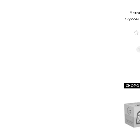
Бато
вкусом
СКОРО