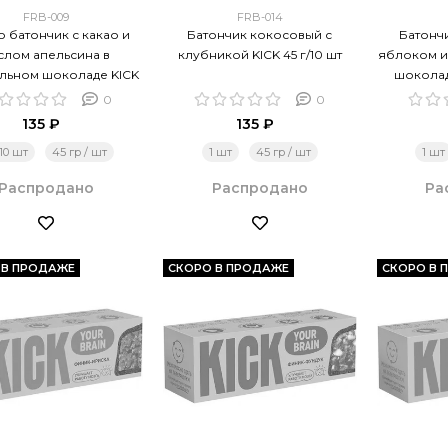
FRB-009
FRB-014
 батончик с какао и
Батончик кокосовый с
Батонч
слом апельсина в
клубникой KICK 45 г/10 шт
яблоком и
льном шоколаде KICK
шоколаде
45 г/10 шт
0
0
135 ₽
135 ₽
 10 шт
45 гр / шт
1 шт
45 гр / шт
1 шт
Распродано
Распродано
Ра
 В ПРОДАЖЕ
СКОРО В ПРОДАЖЕ
СКОРО В 