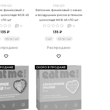
FRB-022
FRB-023
ик финиковый с
Батончик финиковый с какао
 шоколаде KICK 45
и воздушным рисом в темном
г/10 шт
шоколаде KICK 45 г/10 шт
0
0
135 ₽
135 ₽
45 гр / шт
1 шт
45 гр / шт
спродано
Распродано
ПРОДАЖЕ
СКОРО В ПРОДАЖЕ