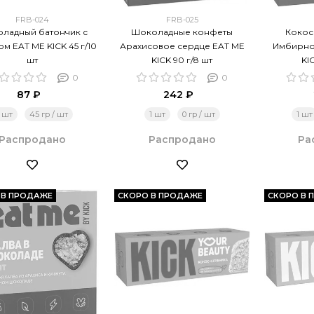
FRB-024
FRB-025
ладный батончик с
Шоколадные конфеты
Кокос
м EAT ME KICK 45 г/10
Арахисовое сердце EAT ME
Имбирно
шт
KICK 90 г/8 шт
KI
0
0
87 ₽
242 ₽
1 шт
45 гр / шт
1 шт
0 гр / шт
1 шт
Распродано
Распродано
Ра
 В ПРОДАЖЕ
СКОРО В ПРОДАЖЕ
СКОРО В 