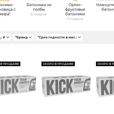
ончики
Батончики из
Орехо-
Низкоугл
ковица с
полбы
фруктовые
батон
мира"
батончики
6 товаров
11 товаров
, ₽
*Бренд
*Срок годности в мес.:
 В ПРОДАЖЕ
СКОРО В ПРОДАЖЕ
СКОРО В 