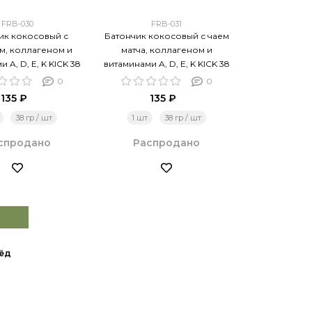
FRB-030
FRB-031
ик кокосовый с
Батончик кокосовый с чаем
м, коллагеном и
матча, коллагеном и
 A, D, E, K KICK 38
витаминами A, D, E, K KICK 38
г/10 шт
г/10 шт
0
0
135 ₽
135 ₽
38 гр / шт
1 шт
38 гр / шт
спродано
Распродано
ёд