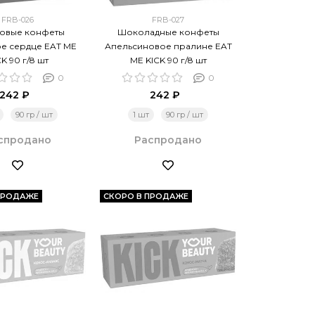
FRB-026
FRB-027
овые конфеты
Шоколадные конфеты
е сердце EAT ME
Апельсиновое пралине EAT
CK 90 г/8 шт
ME KICK 90 г/8 шт
0
0
242 ₽
242 ₽
90 гр / шт
1 шт
90 гр / шт
спродано
Распродано
ПРОДАЖЕ
СКОРО В ПРОДАЖЕ