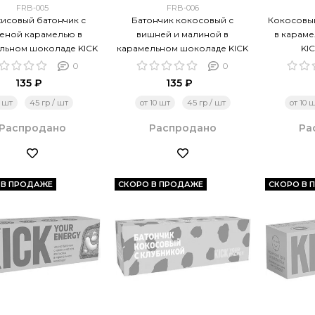
FRB-005
FRB-006
исовый батончик с
Батончик кокосовый с
Кокосовый
еной карамелью в
вишней и малиной в
в карам
льном шоколаде KICK
карамельном шоколаде KICK
KIC
45 г/10 шт
45 г/10 шт
0
0
135 ₽
135 ₽
1 шт
45 гр / шт
от 10 шт
45 гр / шт
от 10 
Распродано
Распродано
Ра
 В ПРОДАЖЕ
СКОРО В ПРОДАЖЕ
СКОРО В 