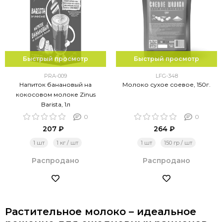
Быстрый просмотр
Быстрый просмотр
PRA-009
LFG-348
Напиток банановый на
Молоко сухое соевое, 150г.
кокосовом молоке Zinus
Barista, 1л
0
0
207 ₽
264 ₽
1 шт
1 кг / шт
1 шт
150 гр / шт
Распродано
Распродано
Растительное молоко – идеальное