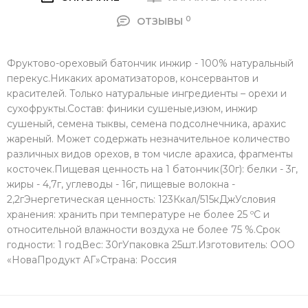
0
ОТЗЫВЫ
Фруктово-ореховый батончик инжир - 100% натуральный
перекус.Никаких ароматизаторов, консервантов и
красителей. Только натуральные ингредиенты – орехи и
сухофрукты.Состав: финики сушеные,изюм, инжир
сушеный, семена тыквы, семена подсолнечника, арахис
жареный. Может содержать незначительное количество
различных видов орехов, в том числе арахиса, фрагменты
косточек.Пищевая ценность на 1 батончик(30г): белки - 3г,
жиры - 4,7г, углеводы - 16г, пищевые волокна -
2,2гЭнергетическая ценность: 123Ккал/515кДжУсловия
хранения: хранить при температуре не более 25 ºС и
относительной влажности воздуха не более 75 %.Срок
годности: 1 годВес: 30гУпаковка 25шт.Изготовитель: ООО
«НоваПродукт АГ»Страна: Россия