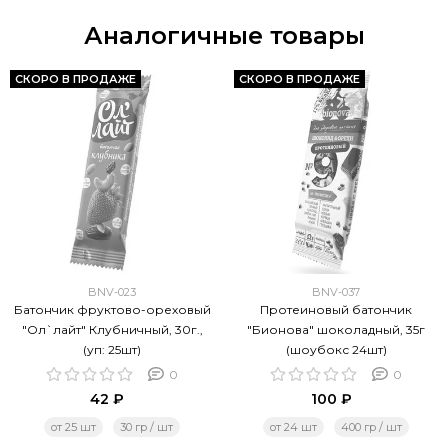
Аналогичные товары
СКОРО В ПРОДАЖЕ
СКОРО В ПРОДАЖЕ
BNV-023
BNV-037
Батончик фруктово-ореховый
Протеиновый батончик
"Ол`лайт" Клубничный, 30г.,
"Бионова" шоколадный, 35г
(уп: 25шт)
(шоубокс 24шт)
0
0
42 ₽
100 ₽
от 25 шт
30 гр / шт
от 24 шт
400 гр / шт