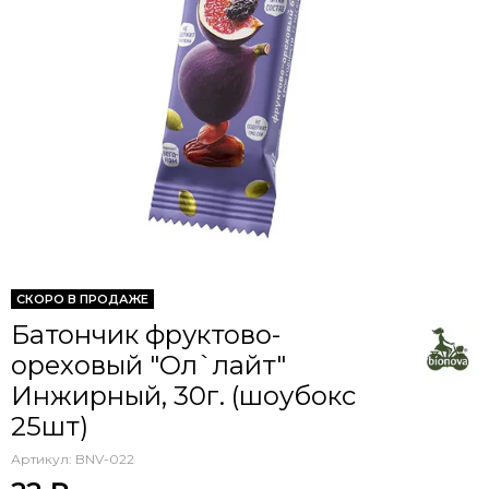
СКОРО В ПРОДАЖЕ
Батончик фруктово-
ореховый "Ол`лайт"
Инжирный, 30г. (шоубокс
25шт)
Артикул:
BNV-022