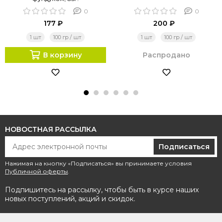
0
0
177 ₽
200 ₽
1 шт
100 гр / шт
1 шт
100 гр / шт
В корзину
Распродано
НОВОСТНАЯ РАССЫЛКА
Подписаться
Нажимая на кнопку «Подписаться» вы принимаете условия
Публичной оферты
.
Подпишитесь на рассылку, чтобы быть в курсе наших
новых поступлений, акций и скидок.