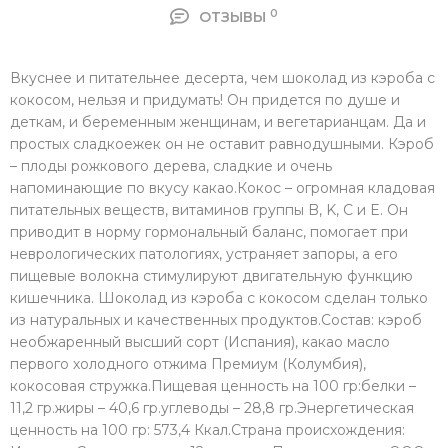
0
ОТЗЫВЫ
Вкуснее и питательнее десерта, чем шоколад из кэроба с
кокосом, нельзя и придумать! Он придется по душе и
деткам, и беременным женщинам, и вегетарианцам. Да и
простых сладкоежек он не оставит равнодушными. Кэроб
– плоды рожкового дерева, сладкие и очень
напоминающие по вкусу какао.Кокос – огромная кладовая
питательных веществ, витаминов группы B, K, C и E. Он
приводит в норму гормональный баланс, помогает при
неврологических патологиях, устраняет запоры, а его
пищевые волокна стимулируют двигательную функцию
кишечника. Шоколад из кэроба с кокосом сделан только
из натуральных и качественных продуктов.Состав: кэроб
необжаренный высший сорт (Испания), какао масло
первого холодного отжима Премиум (Колумбия),
кокосовая стружка.Пищевая ценность на 100 гр:белки –
11,2 гр.жиры – 40,6 гр.углеводы – 28,8 гр.Энергетическая
ценность на 100 гр: 573,4 Ккал.Страна происхождения: