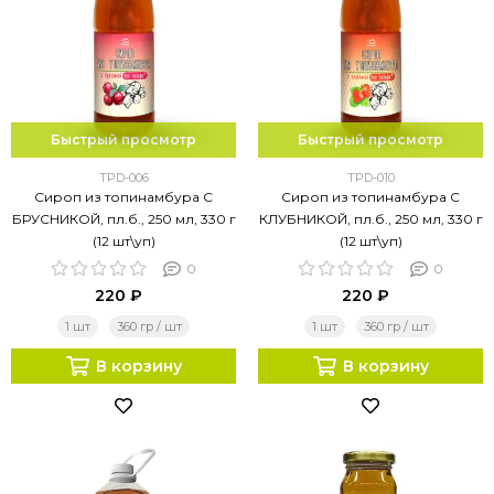
Быстрый просмотр
Быстрый просмотр
TPD-006
TPD-010
Сироп из топинамбура С
Сироп из топинамбура С
БРУСНИКОЙ, пл.б., 250 мл, 330 г
КЛУБНИКОЙ, пл.б., 250 мл, 330 г
(12 шт\уп)
(12 шт\уп)
0
0
220 ₽
220 ₽
1 шт
360 гр / шт
1 шт
360 гр / шт
В корзину
В корзину