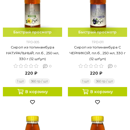
Быстрый просмотр
Быстрый просмотр
TPD-005
TPD-011
Сироп из топинамбура
Сироп из топинамбура С
НАТУРАЛЬНЫЙ, пл.б., 250 мл,
ЧЕРНИКОЙ, пл.б., 250 мл, 330 г
330 г (12 шт\уп)
(12 шт\уп)
0
0
220 ₽
220 ₽
1 шт
360 гр / шт
1 шт
360 гр / шт
В корзину
В корзину