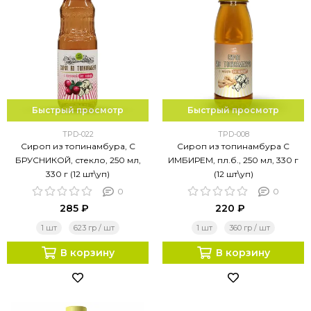
Быстрый просмотр
Быстрый просмотр
TPD-022
TPD-008
Сироп из топинамбура, С
Сироп из топинамбура С
БРУСНИКОЙ, стекло, 250 мл,
ИМБИРЕМ, пл.б., 250 мл, 330 г
330 г (12 шт\уп)
(12 шт\уп)
0
0
285 ₽
220 ₽
1 шт
623 гр / шт
1 шт
360 гр / шт
В корзину
В корзину