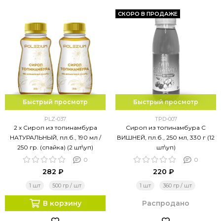
СКОРО В ПРОДАЖЕ
Быстрый просмотр
Быстрый просмотр
PLZ-037
TPD-007
2 х Сироп из топинамбура
Сироп из топинамбура С
НАТУРАЛЬНЫЙ, пл.б., 190 мл /
ВИШНЕЙ, пл.б., 250 мл, 330 г (12
250 гр. (спайка) (2 шт\уп)
шт\уп)
0
0
282 ₽
220 ₽
1 шт
500 гр / шт
1 шт
360 гр / шт
В корзину
Распродано