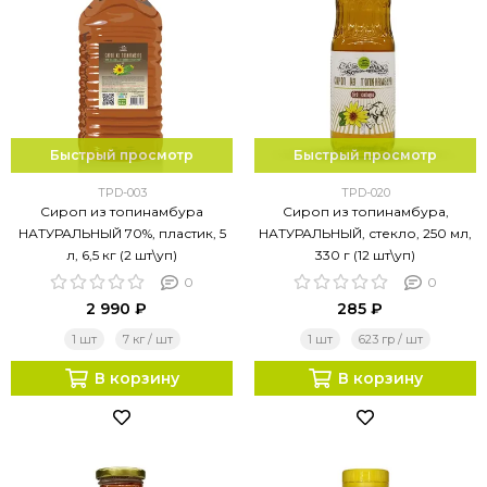
Быстрый просмотр
Быстрый просмотр
TPD-003
TPD-020
Сироп из топинамбура
Сироп из топинамбура,
НАТУРАЛЬНЫЙ 70%, пластик, 5
НАТУРАЛЬНЫЙ, стекло, 250 мл,
л, 6,5 кг (2 шт\уп)
330 г (12 шт\уп)
0
0
2 990 ₽
285 ₽
1 шт
7 кг / шт
1 шт
623 гр / шт
В корзину
В корзину