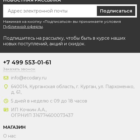
НОВОСТНАЯ РАССЫЛКА
Подписаться
Нажимая на кнопку «Подписаться» вы принимаете условия
Публичной оферты
.
Подпишитесь на рассылку, чтобы быть в курсе наших
новых поступлений, акций и скидок.
+7 499 553-01-61
Заказать звонок
info@ecodary.ru
640014, Курганская область, г. Курган, ул. Пархоменко,
д. 61,
5 дней в неделю с 09 до 18 часов
ИП Кочкин А.А.,
ОГРНИП 316774600073437
МАГАЗИН
О нас