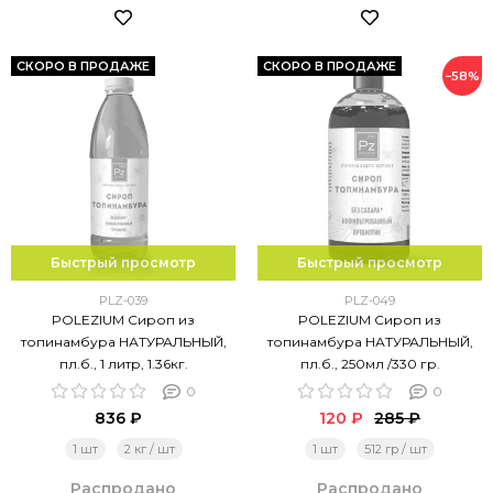
СКОРО В ПРОДАЖЕ
СКОРО В ПРОДАЖЕ
−58%
Быстрый просмотр
Быстрый просмотр
PLZ-039
PLZ-049
POLEZIUM Сироп из
POLEZIUM Сироп из
топинамбура НАТУРАЛЬНЫЙ,
топинамбура НАТУРАЛЬНЫЙ,
пл.б., 1 литр, 1.36кг.
пл.б., 250мл /330 гр.
0
0
836 ₽
120 ₽
285 ₽
1 шт
2 кг / шт
1 шт
512 гр / шт
Распродано
Распродано