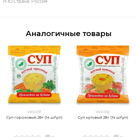
Н.Ю.Страна: Россия
Аналогичные товары
VKD-031
VKD-032
Суп гороховый 28г (14 шт\уп)
Суп нутовый 28г (14 шт\уп)