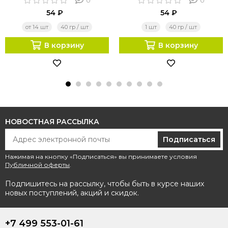
0
0
54 ₽
54 ₽
от 14 шт
40 гр / шт
1 шт
40 гр / шт
В корзину
В корзину
НОВОСТНАЯ РАССЫЛКА
Подписаться
Нажимая на кнопку «Подписаться» вы принимаете условия
Публичной оферты
.
Подпишитесь на рассылку, чтобы быть в курсе наших
новых поступлений, акций и скидок.
+7 499 553-01-61