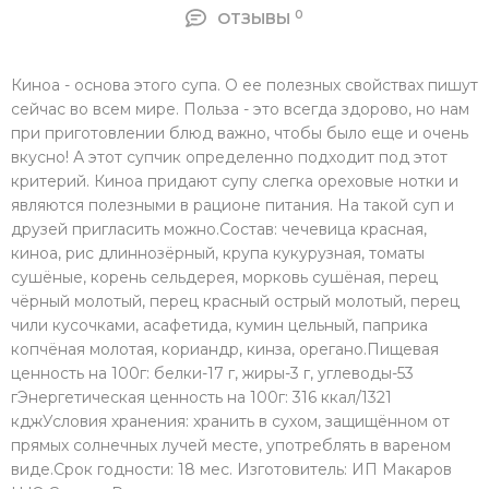
0
ОТЗЫВЫ
Киноа - основа этого супа. О ее полезных свойствах пишут
сейчас во всем мире. Польза - это всегда здорово, но нам
при приготовлении блюд важно, чтобы было еще и очень
вкусно! А этот супчик определенно подходит под этот
критерий. Киноа придают супу слегка ореховые нотки и
являются полезными в рационе питания. На такой суп и
друзей пригласить можно.Состав: чечевица красная,
киноа, рис длиннозёрный, крупа кукурузная, томаты
сушёные, корень сельдерея, морковь сушёная, перец
чёрный молотый, перец красный острый молотый, перец
чили кусочками, асафетида, кумин цельный, паприка
копчёная молотая, кориандр, кинза, орегано.Пищевая
ценность на 100г: белки-17 г, жиры-3 г, углеводы-53
гЭнергетическая ценность на 100г: 316 ккал/1321
кджУсловия хранения: хранить в сухом, защищённом от
прямых солнечных лучей месте, употреблять в вареном
виде.Срок годности: 18 мес. Изготовитель: ИП Макаров