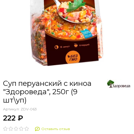
Суп перуанский с киноа
"Здороведа", 250г (9
шт\уп)
Артикул:
ZDV-063
222 ₽
Оставить отзыв