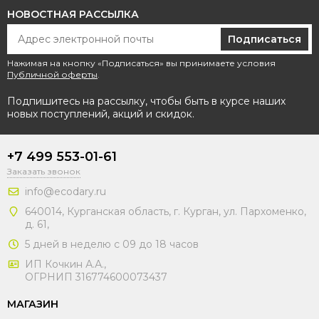
НОВОСТНАЯ РАССЫЛКА
Подписаться
Нажимая на кнопку «Подписаться» вы принимаете условия
Публичной оферты
.
Подпишитесь на рассылку, чтобы быть в курсе наших
новых поступлений, акций и скидок.
+7 499 553-01-61
Заказать звонок
info@ecodary.ru
640014, Курганская область, г. Курган, ул. Пархоменко,
д. 61,
5 дней в неделю с 09 до 18 часов
ИП Кочкин А.А.,
ОГРНИП 316774600073437
МАГАЗИН