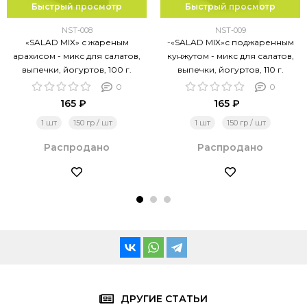
Быстрый просмотр
Быстрый просмотр
NST-008
NST-009
«SALAD MIX» с жареным
-«SALAD MIX»с поджаренным
арахисом - микс для салатов,
кунжутом - микс для салатов,
выпечки, йогуртов, 100 г.
выпечки, йогуртов, 110 г.
0
0
165 ₽
165 ₽
1 шт
150 гр / шт
1 шт
150 гр / шт
Распродано
Распродано
ДРУГИЕ СТАТЬИ