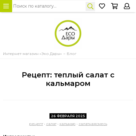
Интернет-магазин «Эко Дары»
Блог
Рецепт: теплый салат с
кальмаром
26 ФЕВРАЛЯ 2025
рецепт
•
салат
•
кальмар
•
салатнаясмесь