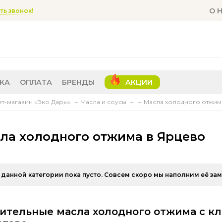
О 
ть звонок!
КА
ОПЛАТА
БРЕНДЫ
АКЦИИ
т-магазин «Эко Дары»
Масла и соусы
Масла холодного отжим
ла холодного отжима в Ярцево
 данной категории пока пусто. Совсем скоро мы наполним её за
ительные масла холодного отжима с к