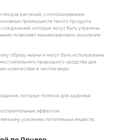
и плодов растений, с использованием
 основных преимуществ такого продукта
х соединений, которые могут быть утрачены
тжиме позволяет минимизировать окисление
ому образу жизни и могут быть использованы
самостоятельного природного средства для
их количествах в чистом виде.
рационе, которые полезна для здоровья
воспалительным эффектом.
твенному усвоению питательных веществ,
кой по Ярцево