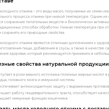
ставе
холодного отжима – это виды масел, получаемых из семян ил
льного процесса отжима при низкой температуре. Одним из
ся сохранение питательных веществ и биологически активны
адиционных способах обработки. Низкая температура при о
и сохранять его природные свойства.
холодного отжима являются отличным дополнением к здоров
иготовления пищи, добавления в соусы, а также в качестве 
ения здоровья, который рекомендуется принимать в небольш
езные свойства натуральной продукции
тупает в роли важного источника полезных жирных кислот в 
дца, головного мозга и иммунной системы.
спечивает антиоксидантную защиту с выраженным противо
чшает работу пищеварительного тракта, способствует качес
ышает иммунные функции кишечника.
зать масла холодного отжима с достав