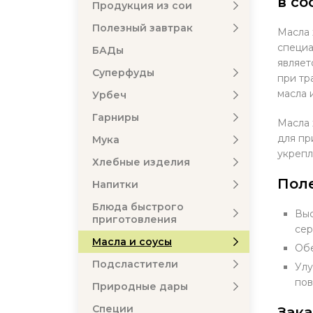
в со
Продукция из сои
Полезный завтрак
Масла 
специа
БАДы
являет
Суперфуды
при тр
масла 
Урбеч
Гарниры
Масла 
для пр
Мука
укрепл
Хлебные изделия
Пол
Напитки
Блюда быстрого
Выс
приготовления
сер
Масла и соусы
Обе
Подсластители
Улу
пов
Природные дары
Специи
Зака