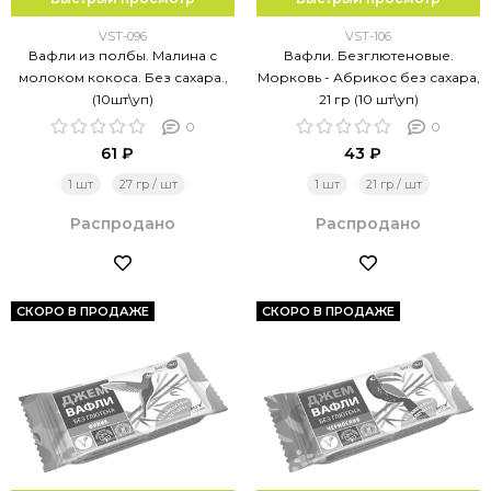
VST-096
VST-106
Вафли из полбы. Малина с
Вафли. Безглютеновые.
молоком кокоса. Без сахара.,
Морковь - Абрикос без сахара,
(10шт\уп)
21 гр (10 шт\уп)
0
0
61 ₽
43 ₽
1 шт
27 гр / шт
1 шт
21 гр / шт
Распродано
Распродано
СКОРО В ПРОДАЖЕ
СКОРО В ПРОДАЖЕ