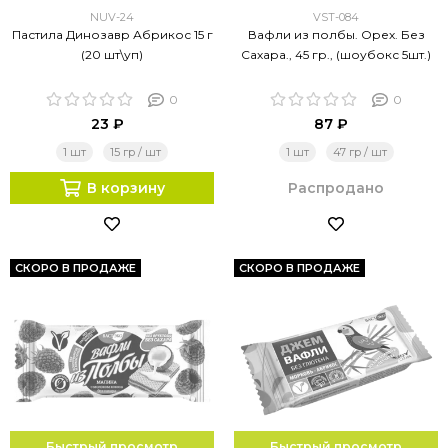
NUV-24
VST-084
Пастила Динозавр Абрикос 15 г
Вафли из полбы. Орех. Без
(20 шт\уп)
Сахара., 45 гр., (шоубокс 5шт.)
0
0
23 ₽
87 ₽
1 шт
15 гр / шт
1 шт
47 гр / шт
В корзину
Распродано
СКОРО В ПРОДАЖЕ
СКОРО В ПРОДАЖЕ
Быстрый просмотр
Быстрый просмотр