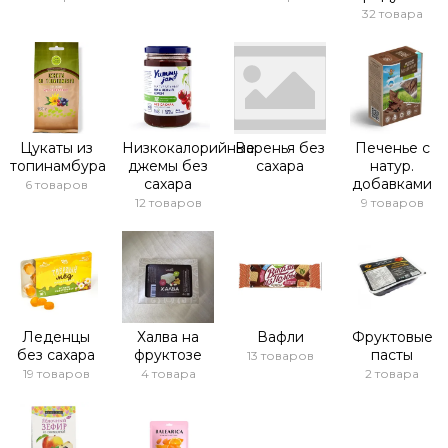
32 товара
Цукаты из
Низкокалорийные
Варенья без
Печенье с
топинамбура
джемы без
сахара
натур.
сахара
добавками
6 товаров
12 товаров
9 товаров
Леденцы
Халва на
Вафли
Фруктовые
без сахара
фруктозе
пасты
13 товаров
19 товаров
4 товара
2 товара