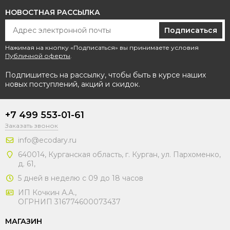
НОВОСТНАЯ РАССЫЛКА
Подписаться
Нажимая на кнопку «Подписаться» вы принимаете условия
Публичной оферты
.
Подпишитесь на рассылку, чтобы быть в курсе наших
новых поступлений, акций и скидок.
+7 499 553-01-61
Заказать звонок
info@ecodary.ru
640014, Курганская область, г. Курган, ул. Пархоменко,
д. 61,
5 дней в неделю с 09 до 18 часов
ИП Кочкин А.А.,
ОГРНИП 316774600073437
МАГАЗИН