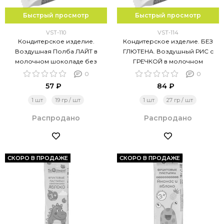
Быстрый просмотр
Быстрый просмотр
VST-110
VST-114
Кондитерское изделие.
Кондитерское изделие. БЕЗ
Воздушная Полба ЛАЙТ в
ГЛЮТЕНА. Воздушный РИС с
молочном шоколаде без
ГРЕЧКОЙ в молочном
сахара., 19 гр (7 шт\уп)
шоколаде без сахара, 27 гр (7
0
0
шт\уп)
57 ₽
84 ₽
1 шт
19 гр / шт
1 шт
27 гр / шт
Распродано
Распродано
СКОРО В ПРОДАЖЕ
СКОРО В ПРОДАЖЕ