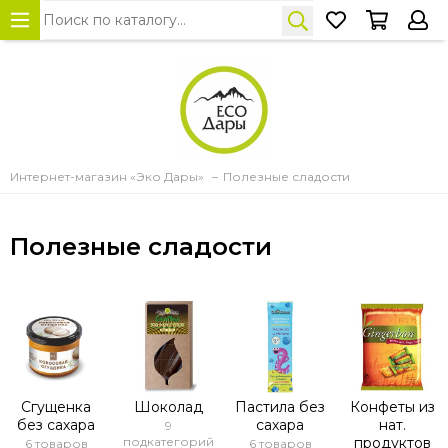
Интернет-магазин «Эко Дары»
Полезные сладости
Полезные сладости
Сгущенка
Шоколад
Пастила без
Конфеты из
без сахара
сахара
нат.
9
подкатегорий
продуктов
6 товаров
6 товаров