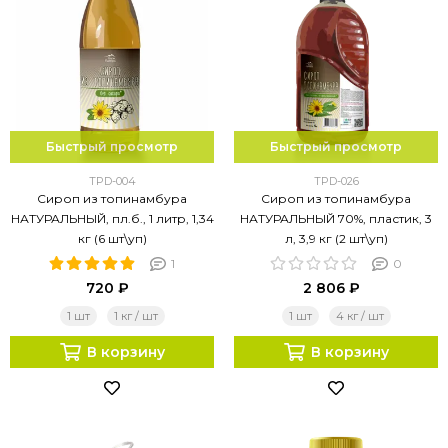
Быстрый просмотр
Быстрый просмотр
TPD-004
TPD-026
Сироп из топинамбура
Сироп из топинамбура
НАТУРАЛЬНЫЙ, пл.б., 1 литр, 1,34
НАТУРАЛЬНЫЙ 70%, пластик, 3
кг (6 шт\уп)
л, 3,9 кг (2 шт\уп)
1
0
720 ₽
2 806 ₽
1 шт
1 кг / шт
1 шт
4 кг / шт
В корзину
В корзину