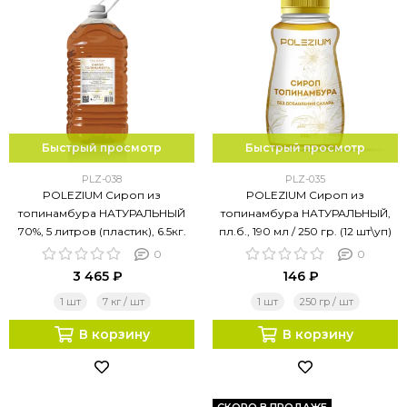
Быстрый просмотр
Быстрый просмотр
PLZ-038
PLZ-035
POLEZIUM Сироп из
POLEZIUM Сироп из
топинамбура НАТУРАЛЬНЫЙ
топинамбура НАТУРАЛЬНЫЙ,
70%, 5 литров (пластик), 6.5кг.
пл.б., 190 мл / 250 гр. (12 шт\уп)
0
0
3 465 ₽
146 ₽
1 шт
7 кг / шт
1 шт
250 гр / шт
В корзину
В корзину