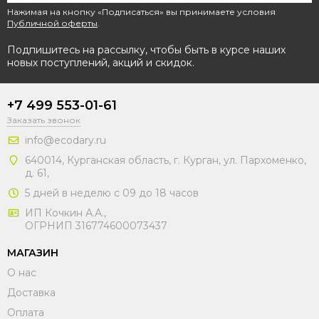
Нажимая на кнопку «Подписаться» вы принимаете условия
Публичной оферты
.
Подпишитесь на рассылку, чтобы быть в курсе наших
новых поступлений, акций и скидок.
+7 499 553-01-61
Заказать звонок
info@ecodary.ru
640014, Курганская область, г. Курган, ул. Пархоменко,
д. 61,
5 дней в неделю с 09 до 18 часов
ИП Кочкин А.А.,
ОГРНИП 316774600073437
МАГАЗИН
О нас
Доставка
Оплата