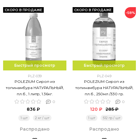
СКОРО В ПРОДАЖЕ
СКОРО В ПРОДАЖЕ
−58%
Быстрый просмотр
Быстрый просмотр
PLZ-039
PLZ-049
POLEZIUM Сироп из
POLEZIUM Сироп из
топинамбура НАТУРАЛЬНЫЙ,
топинамбура НАТУРАЛЬНЫЙ,
пл.б., 1 литр, 1.36кг.
пл.б., 250мл /330 гр.
0
0
836 ₽
120 ₽
285 ₽
1 шт
2 кг / шт
1 шт
512 гр / шт
Распродано
Распродано