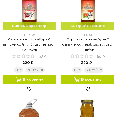
Быстрый просмотр
Быстрый просмотр
TPD-006
TPD-010
Сироп из топинамбура С
Сироп из топинамбура С
БРУСНИКОЙ, пл.б., 250 мл, 330 г
КЛУБНИКОЙ, пл.б., 250 мл, 330 г
(12 шт\уп)
(12 шт\уп)
0
0
220 ₽
220 ₽
1 шт
360 гр / шт
1 шт
360 гр / шт
В корзину
В корзину