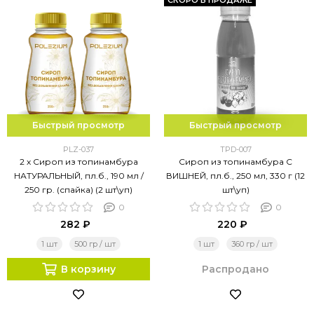
СКОРО В ПРОДАЖЕ
Быстрый просмотр
Быстрый просмотр
PLZ-037
TPD-007
2 х Сироп из топинамбура
Сироп из топинамбура С
НАТУРАЛЬНЫЙ, пл.б., 190 мл /
ВИШНЕЙ, пл.б., 250 мл, 330 г (12
250 гр. (спайка) (2 шт\уп)
шт\уп)
0
0
282 ₽
220 ₽
1 шт
500 гр / шт
1 шт
360 гр / шт
В корзину
Распродано