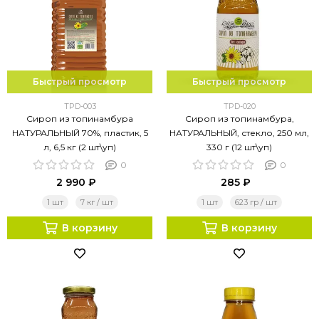
Быстрый просмотр
Быстрый просмотр
TPD-003
TPD-020
Сироп из топинамбура
Сироп из топинамбура,
НАТУРАЛЬНЫЙ 70%, пластик, 5
НАТУРАЛЬНЫЙ, стекло, 250 мл,
л, 6,5 кг (2 шт\уп)
330 г (12 шт\уп)
0
0
2 990 ₽
285 ₽
1 шт
7 кг / шт
1 шт
623 гр / шт
В корзину
В корзину