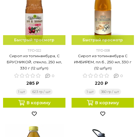
Быстрый просмотр
Быстрый просмотр
TPD-022
TPD-008
Сироп из топинамбура, С
Сироп из топинамбура С
БРУСНИКОЙ, стекло, 250 мл,
ИМБИРЕМ, пл.б., 250 мл, 330 г
330 г (12 шт\уп)
(12 шт\уп)
0
0
285 ₽
220 ₽
1 шт
623 гр / шт
1 шт
360 гр / шт
В корзину
В корзину