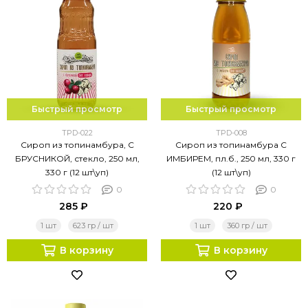
Быстрый просмотр
Быстрый просмотр
TPD-022
TPD-008
Сироп из топинамбура, С
Сироп из топинамбура С
БРУСНИКОЙ, стекло, 250 мл,
ИМБИРЕМ, пл.б., 250 мл, 330 г
330 г (12 шт\уп)
(12 шт\уп)
0
0
285 ₽
220 ₽
1 шт
623 гр / шт
1 шт
360 гр / шт
В корзину
В корзину