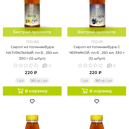
Быстрый просмотр
Быстрый просмотр
TPD-005
TPD-011
Сироп из топинамбура
Сироп из топинамбура С
НАТУРАЛЬНЫЙ, пл.б., 250 мл,
ЧЕРНИКОЙ, пл.б., 250 мл, 330 г
330 г (12 шт\уп)
(12 шт\уп)
0
0
220 ₽
220 ₽
1 шт
360 гр / шт
1 шт
360 гр / шт
В корзину
В корзину