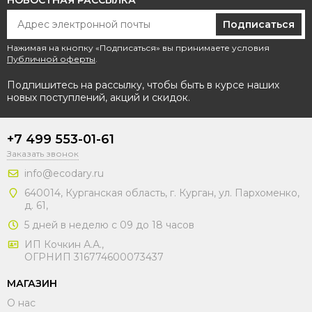
НОВОСТНАЯ РАССЫЛКА
Подписаться
Нажимая на кнопку «Подписаться» вы принимаете условия
Публичной оферты
.
Подпишитесь на рассылку, чтобы быть в курсе наших
новых поступлений, акций и скидок.
+7 499 553-01-61
Заказать звонок
info@ecodary.ru
640014, Курганская область, г. Курган, ул. Пархоменко,
д. 61,
5 дней в неделю с 09 до 18 часов
ИП Кочкин А.А.,
ОГРНИП 316774600073437
МАГАЗИН
О нас