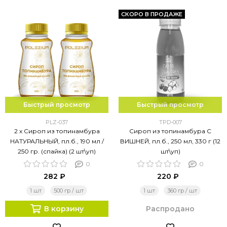
СКОРО В ПРОДАЖЕ
Быстрый просмотр
Быстрый просмотр
PLZ-037
TPD-007
2 х Сироп из топинамбура
Сироп из топинамбура С
НАТУРАЛЬНЫЙ, пл.б., 190 мл /
ВИШНЕЙ, пл.б., 250 мл, 330 г (12
250 гр. (спайка) (2 шт\уп)
шт\уп)
0
0
282 ₽
220 ₽
1 шт
500 гр / шт
1 шт
360 гр / шт
В корзину
Распродано