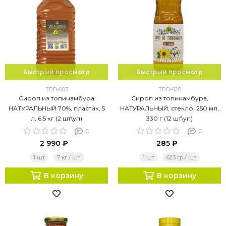
Быстрый просмотр
Быстрый просмотр
TPD-003
TPD-020
Сироп из топинамбура
Сироп из топинамбура,
НАТУРАЛЬНЫЙ 70%, пластик, 5
НАТУРАЛЬНЫЙ, стекло, 250 мл,
л, 6,5 кг (2 шт\уп)
330 г (12 шт\уп)
0
0
2 990 ₽
285 ₽
1 шт
7 кг / шт
1 шт
623 гр / шт
В корзину
В корзину