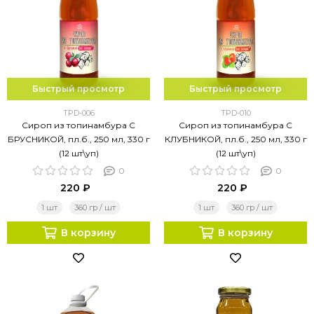
Быстрый просмотр
Быстрый просмотр
TPD-006
TPD-010
Сироп из топинамбура С
Сироп из топинамбура С
БРУСНИКОЙ, пл.б., 250 мл, 330 г
КЛУБНИКОЙ, пл.б., 250 мл, 330 г
(12 шт\уп)
(12 шт\уп)
0
0
220 ₽
220 ₽
1 шт
360 гр / шт
1 шт
360 гр / шт
В корзину
В корзину