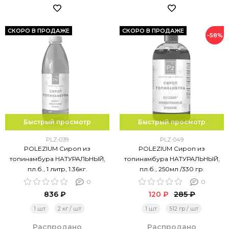
СКОРО В ПРОДАЖЕ
СКОРО В ПРОДАЖЕ
−58%
Быстрый просмотр
Быстрый просмотр
PLZ-039
PLZ-049
POLEZIUM Сироп из
POLEZIUM Сироп из
топинамбура НАТУРАЛЬНЫЙ,
топинамбура НАТУРАЛЬНЫЙ,
пл.б., 1 литр, 1.36кг.
пл.б., 250мл /330 гр.
0
0
836 ₽
120 ₽
285 ₽
1 шт
2 кг / шт
1 шт
512 гр / шт
Распродано
Распродано