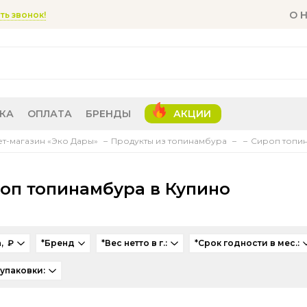
О 
ть звонок!
КА
ОПЛАТА
БРЕНДЫ
АКЦИИ
т-магазин «Эко Дары»
Продукты из топинамбура
Сироп топин
оп топинамбура в Купино
, ₽
*Бренд
*Вес нетто в г.:
*Срок годности в мес.:
 упаковки: