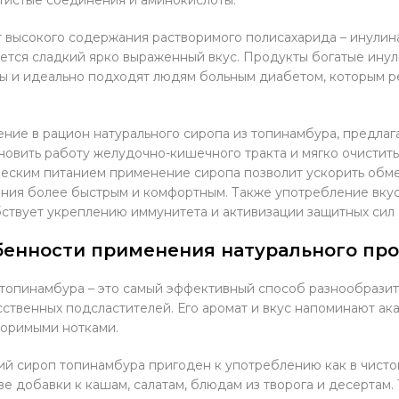
т высокого содержания растворимого полисахарида – инулин
ется сладкий ярко выраженный вкус. Продукты богатые ин
ы и идеально подходят людям больным диабетом, которым р
ние в рацион натурального сиропа из топинамбура, предлаг
новить работу желудочно-кишечного тракта и мягко очистить
еским питанием применение сиропа позволит ускорить обм
ния более быстрым и комфортным. Также употребление вкус
ствует укреплению иммунитета и активизации защитных сил 
бенности применения натурального пр
топинамбура – это самый эффективный способ разнообразит
сственных подсластителей. Его аромат и вкус напоминают ак
оримыми нотками.
й сироп топинамбура пригоден к употреблению как в чистом,
ве добавки к кашам, салатам, блюдам из творога и десертам