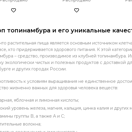
п топинамбура и его уникальные качес
 что растительная пища является основным источником клет
все, кто придерживается здорового питания. К этой категори
мбура – средство, производимое из клубней топинамбура. И
у экологически чистых и полезных продуктов с доставкой для
урге и других городах России.
отливость к условиям выращивания не единственное достоин
тво жизненно важных для здоровья человека веществ:
арная, яблочная и лимонная кислоты;
окий уровень железа, магния, кальция, цинка калия и других
амины группы B, а также A и C;
тительные волокна;
тистые соединения и аминокислоты.