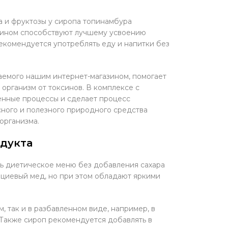
а и фруктозы у сиропа топинамбура
улином способствуют лучшему усвоению
екомендуется употреблять еду и напитки без
аемого нашим интернет-магазином, помогает
 организм от токсинов. В комплексе с
енные процессы и сделает процесс
ного и полезного природного средства
организма.
одукта
ь диетическое меню без добавления сахара
ациевый мед, но при этом обладают яркими
 так и в разбавленном виде, например, в
. Также сироп рекомендуется добавлять в