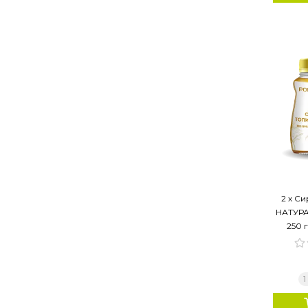
2 х С
НАТУРАЛ
250 г
1