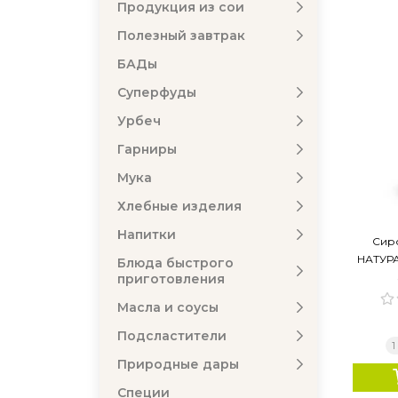
Продукция из сои
Полезный завтрак
БАДы
Суперфуды
Урбеч
Гарниры
Мука
Хлебные изделия
Напитки
Сир
НАТУРА
Блюда быстрого
приготовления
Масла и соусы
Подсластители
1
Природные дары
Специи