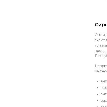
Сиро
О том,
знают 
топина
продаж
Петерб
Неприх
множес
янт
выс
вит
рас
азо