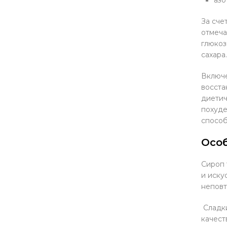
За сче
отмеча
глюкоз
сахара.
Включе
восста
диетич
похуде
способ
Осо
Сироп 
и иску
неповт
Сладки
качест