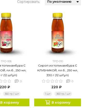
Сортировать:
TPD-006
TPD-010
з топинамбура С
Сироп из топинамбура С
Й, пл.б., 250 мл,
КЛУБНИКОЙ, пл.б., 250 мл,
 г (12 шт\уп)
330 г (12 шт\уп)
0
0
220 ₽
220 ₽
360 гр / шт
1 шт
360 гр / шт
В корзину
В корзину