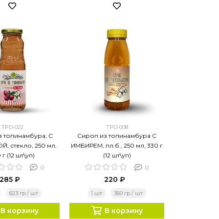
TPD-022
TPD-008
з топинамбура, С
Сироп из топинамбура С
, стекло, 250 мл,
ИМБИРЕМ, пл.б., 250 мл, 330 г
 г (12 шт\уп)
(12 шт\уп)
0
0
285 ₽
220 ₽
623 гр / шт
1 шт
360 гр / шт
В корзину
В корзину