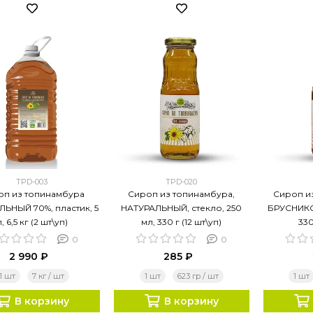
TPD-003
TPD-020
оп из топинамбура
Сироп из топинамбура,
Сироп и
ЬНЫЙ 70%, пластик, 5
НАТУРАЛЬНЫЙ, стекло, 250
БРУСНИКОЙ
л, 6,5 кг (2 шт\уп)
мл, 330 г (12 шт\уп)
330
0
0
2 990 ₽
285 ₽
1 шт
7 кг / шт
1 шт
623 гр / шт
1 шт
В корзину
В корзину