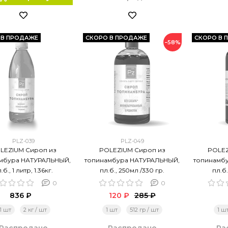
 В ПРОДАЖЕ
СКОРО В ПРОДАЖЕ
СКОРО В 
−58%
PLZ-039
PLZ-049
LEZIUM Сироп из
POLEZIUM Сироп из
POLEZ
мбура НАТУРАЛЬНЫЙ,
топинамбура НАТУРАЛЬНЫЙ,
топинамб
.б., 1 литр, 1.36кг.
пл.б., 250мл /330 гр.
пл.б.
0
0
836 ₽
120 ₽
285 ₽
1 шт
2 кг / шт
1 шт
512 гр / шт
1 ш
Распродано
Распродано
Ра