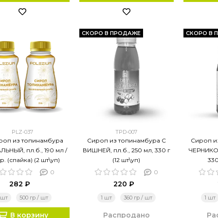
СКОРО В ПРОДАЖЕ
СКОРО В 
PLZ-037
TPD-007
ироп из топинамбура
Сироп из топинамбура С
Сироп и
ЬНЫЙ, пл.б., 190 мл /
ВИШНЕЙ, пл.б., 250 мл, 330 г
ЧЕРНИКОЙ
р. (спайка) (2 шт\уп)
(12 шт\уп)
330
0
0
282 ₽
220 ₽
 шт
500 гр / шт
1 шт
360 гр / шт
1 шт
В корзину
Распродано
Ра