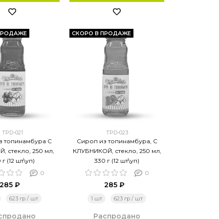
ПРОДАЖЕ
СКОРО В ПРОДАЖЕ
TPD-021
TPD-023
з топинамбура С
Сироп из топинамбура, С
, стекло, 250 мл,
КЛУБНИКОЙ, стекло, 250 мл,
 г (12 шт\уп)
330 г (12 шт\уп)
0
0
285 ₽
285 ₽
623 гр / шт
1 шт
623 гр / шт
спродано
Распродано