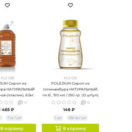
PLZ-038
PLZ-035
IUM Сироп из
POLEZIUM Сироп из
ура НАТУРАЛЬНЫЙ
топинамбура НАТУРАЛЬНЫЙ,
ов (пластик), 6.5кг.
пл.б., 190 мл / 250 гр. (12 шт\уп)
0
0
3 465 ₽
146 ₽
т
7 кг / шт
1 шт
250 гр / шт
В корзину
В корзину