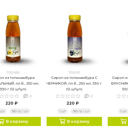
TPD-005
TPD-011
оп из топинамбура
Сироп из топинамбура С
Сироп и
ЛЬНЫЙ, пл.б., 250 мл,
ЧЕРНИКОЙ, пл.б., 250 мл, 330 г
БРУСНИКО
330 г (12 шт\уп)
(12 шт\уп)
330
0
0
220 ₽
220 ₽
 шт
360 гр / шт
1 шт
360 гр / шт
1 шт
В корзину
В корзину