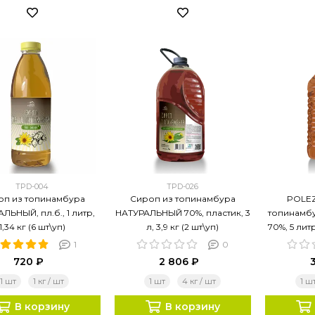
TPD-004
TPD-026
оп из топинамбура
Сироп из топинамбура
POLEZ
ЛЬНЫЙ, пл.б., 1 литр,
НАТУРАЛЬНЫЙ 70%, пластик, 3
топинамб
1,34 кг (6 шт\уп)
л, 3,9 кг (2 шт\уп)
70%, 5 литр
1
0
720 ₽
2 806 ₽
1 шт
1 кг / шт
1 шт
4 кг / шт
1 ш
В корзину
В корзину