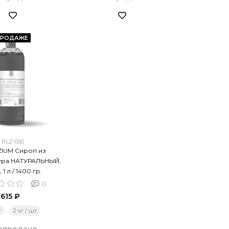
ПРОДАЖЕ
PLZ-050
IUM Сироп из
ура НАТУРАЛЬНЫЙ,
, 1 л / 1400 гр.
0
615 ₽
т
2 кг / шт
спродано