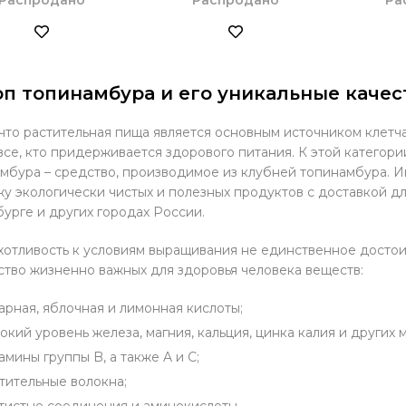
п топинамбура и его уникальные качес
 что растительная пища является основным источником клет
все, кто придерживается здорового питания. К этой категори
мбура – средство, производимое из клубней топинамбура. И
у экологически чистых и полезных продуктов с доставкой для
урге и других городах России.
отливость к условиям выращивания не единственное достоин
тво жизненно важных для здоровья человека веществ:
арная, яблочная и лимонная кислоты;
окий уровень железа, магния, кальция, цинка калия и других
амины группы B, а также A и C;
тительные волокна;
тистые соединения и аминокислоты.