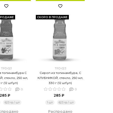
ПРОДАЖЕ
СКОРО В ПРОДАЖЕ
TPD-021
TPD-023
з топинамбура С
Сироп из топинамбура, С
, стекло, 250 мл,
КЛУБНИКОЙ, стекло, 250 мл,
 г (12 шт\уп)
330 г (12 шт\уп)
0
0
285 ₽
285 ₽
623 гр / шт
1 шт
623 гр / шт
спродано
Распродано