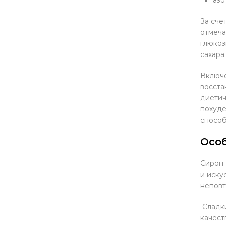
За сче
отмеча
глюкоз
сахара.
Включе
восста
диетич
похуде
способ
Осо
Сироп 
и иску
неповт
Сладки
качест