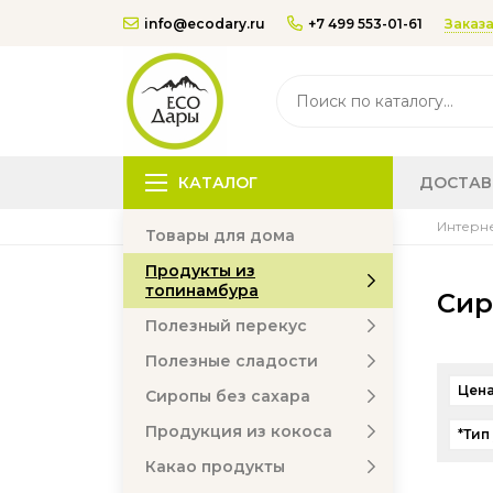
Заказа
info@ecodary.ru
+7 499 553-01-61
КАТАЛОГ
ДОСТАВ
Интерне
Товары для дома
Продукты из
топинамбура
Сир
Полезный перекус
Полезные сладости
Цена
Сиропы без сахара
Продукция из кокоса
*Тип
Какао продукты