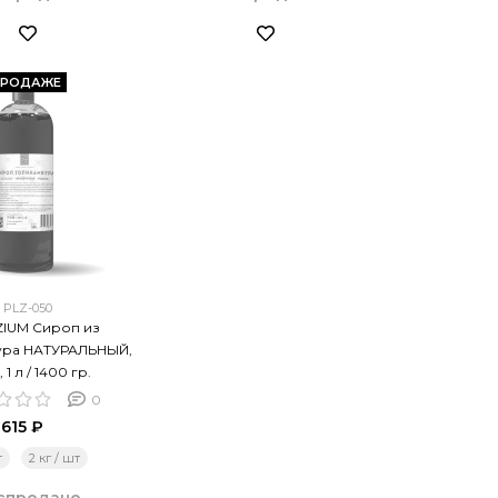
ПРОДАЖЕ
PLZ-050
IUM Сироп из
ура НАТУРАЛЬНЫЙ,
, 1 л / 1400 гр.
0
615 ₽
т
2 кг / шт
спродано