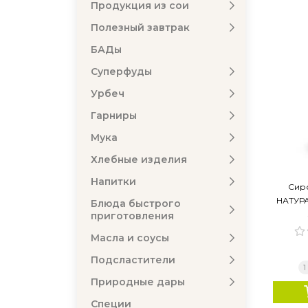
Продукция из сои
Полезный завтрак
БАДы
Суперфуды
Урбеч
Гарниры
Мука
Хлебные изделия
Напитки
Сир
НАТУРА
Блюда быстрого
приготовления
Масла и соусы
Подсластители
1
Природные дары
Специи