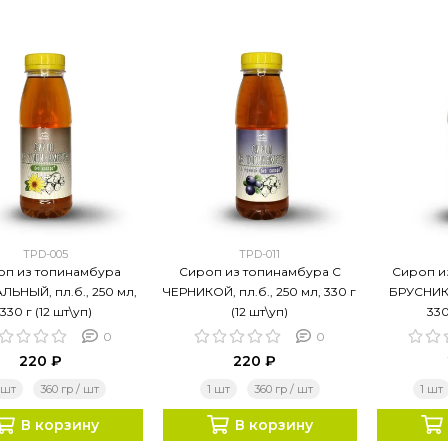
TPD-005
TPD-011
оп из топинамбура
Сироп из топинамбура С
Сироп и
ЛЬНЫЙ, пл.б., 250 мл,
ЧЕРНИКОЙ, пл.б., 250 мл, 330 г
БРУСНИКО
330 г (12 шт\уп)
(12 шт\уп)
330
0
0
220 ₽
220 ₽
 шт
360 гр / шт
1 шт
360 гр / шт
1 шт
В корзину
В корзину