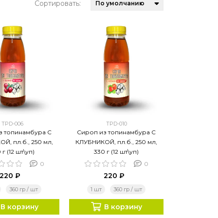
Сортировать:
TPD-006
TPD-010
з топинамбура С
Сироп из топинамбура С
Й, пл.б., 250 мл,
КЛУБНИКОЙ, пл.б., 250 мл,
 г (12 шт\уп)
330 г (12 шт\уп)
0
0
220 ₽
220 ₽
360 гр / шт
1 шт
360 гр / шт
В корзину
В корзину