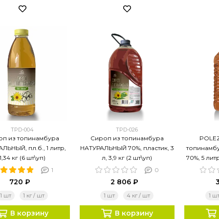
TPD-004
TPD-026
оп из топинамбура
Сироп из топинамбура
POLEZ
ЛЬНЫЙ, пл.б., 1 литр,
НАТУРАЛЬНЫЙ 70%, пластик, 3
топинамб
1,34 кг (6 шт\уп)
л, 3,9 кг (2 шт\уп)
70%, 5 литр
1
0
720 ₽
2 806 ₽
1 шт
1 кг / шт
1 шт
4 кг / шт
1 ш
В корзину
В корзину