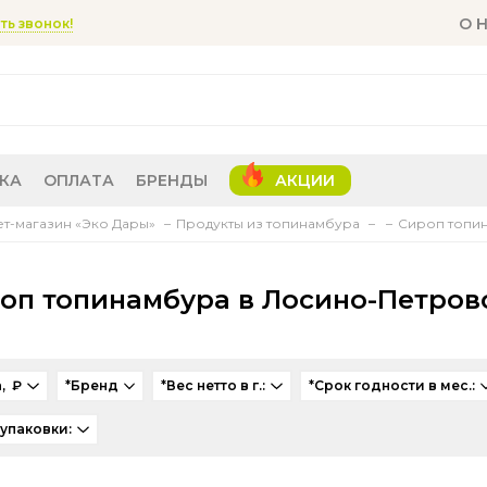
О 
ть звонок!
КА
ОПЛАТА
БРЕНДЫ
АКЦИИ
т-магазин «Эко Дары»
Продукты из топинамбура
Сироп топи
оп топинамбура в Лосино-Петров
, ₽
*Бренд
*Вес нетто в г.:
*Срок годности в мес.:
 упаковки: