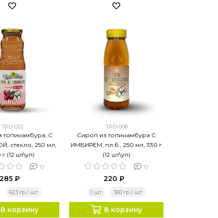
TPD-022
TPD-008
з топинамбура, С
Сироп из топинамбура С
, стекло, 250 мл,
ИМБИРЕМ, пл.б., 250 мл, 330 г
 г (12 шт\уп)
(12 шт\уп)
0
0
285 ₽
220 ₽
623 гр / шт
1 шт
360 гр / шт
В корзину
В корзину