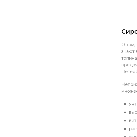
Сиро
О том,
знают 
топина
продаж
Петерб
Неприх
множес
янт
выс
вит
рас
азо