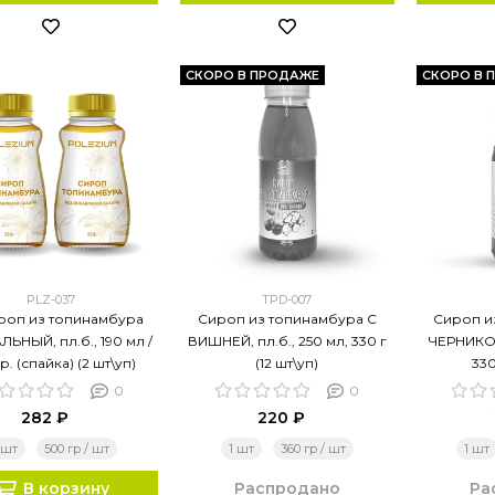
СКОРО В ПРОДАЖЕ
СКОРО В 
PLZ-037
TPD-007
ироп из топинамбура
Сироп из топинамбура С
Сироп и
ЬНЫЙ, пл.б., 190 мл /
ВИШНЕЙ, пл.б., 250 мл, 330 г
ЧЕРНИКОЙ
р. (спайка) (2 шт\уп)
(12 шт\уп)
330
0
0
282 ₽
220 ₽
 шт
500 гр / шт
1 шт
360 гр / шт
1 шт
В корзину
Распродано
Ра