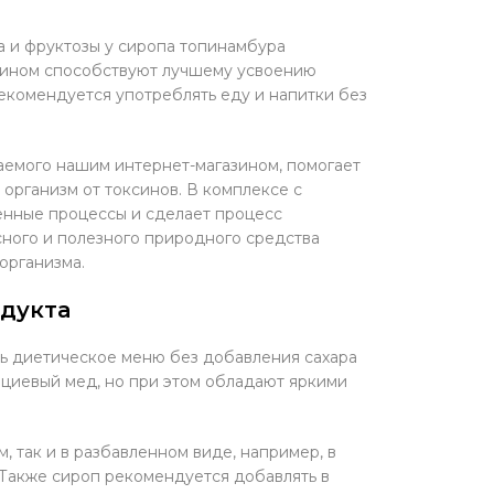
а и фруктозы у сиропа топинамбура
улином способствуют лучшему усвоению
екомендуется употреблять еду и напитки без
аемого нашим интернет-магазином, помогает
 организм от токсинов. В комплексе с
енные процессы и сделает процесс
ного и полезного природного средства
организма.
одукта
ь диетическое меню без добавления сахара
ациевый мед, но при этом обладают яркими
 так и в разбавленном виде, например, в
. Также сироп рекомендуется добавлять в