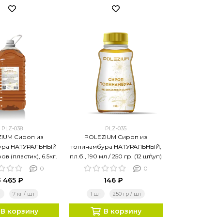
PLZ-038
PLZ-035
IUM Сироп из
POLEZIUM Сироп из
ура НАТУРАЛЬНЫЙ
топинамбура НАТУРАЛЬНЫЙ,
ов (пластик), 6.5кг.
пл.б., 190 мл / 250 гр. (12 шт\уп)
0
0
3 465 ₽
146 ₽
т
7 кг / шт
1 шт
250 гр / шт
В корзину
В корзину