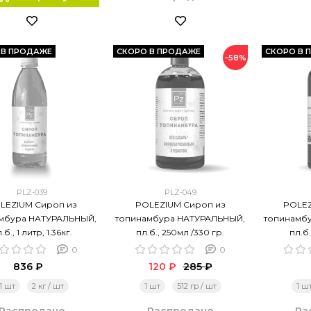
 В ПРОДАЖЕ
СКОРО В ПРОДАЖЕ
СКОРО В 
−58%
PLZ-039
PLZ-049
LEZIUM Сироп из
POLEZIUM Сироп из
POLEZ
мбура НАТУРАЛЬНЫЙ,
топинамбура НАТУРАЛЬНЫЙ,
топинамб
.б., 1 литр, 1.36кг.
пл.б., 250мл /330 гр.
пл.б.
0
0
836 ₽
120 ₽
285 ₽
1 шт
2 кг / шт
1 шт
512 гр / шт
1 ш
Распродано
Распродано
Ра