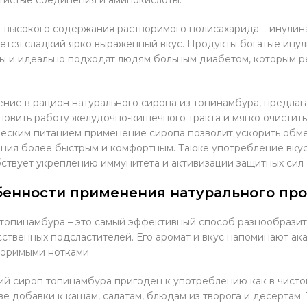
т высокого содержания растворимого полисахарида – инулин
ется сладкий ярко выраженный вкус. Продукты богатые ин
ы и идеально подходят людям больным диабетом, которым р
ние в рацион натурального сиропа из топинамбура, предлаг
новить работу желудочно-кишечного тракта и мягко очистить
еским питанием применение сиропа позволит ускорить обм
ния более быстрым и комфортным. Также употребление вкус
ствует укреплению иммунитета и активизации защитных сил 
бенности применения натурального пр
топинамбура – это самый эффективный способ разнообразит
сственных подсластителей. Его аромат и вкус напоминают ак
оримыми нотками.
й сироп топинамбура пригоден к употреблению как в чистом,
ве добавки к кашам, салатам, блюдам из творога и десертам