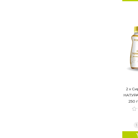
2 х С
НАТУРАЛ
250 г
1