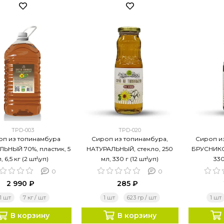
TPD-003
TPD-020
оп из топинамбура
Сироп из топинамбура,
Сироп и
ЬНЫЙ 70%, пластик, 5
НАТУРАЛЬНЫЙ, стекло, 250
БРУСНИКОЙ
л, 6,5 кг (2 шт\уп)
мл, 330 г (12 шт\уп)
330
0
0
2 990 ₽
285 ₽
1 шт
7 кг / шт
1 шт
623 гр / шт
1 шт
В корзину
В корзину