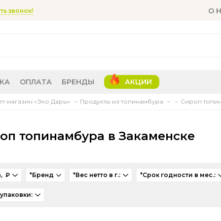
О 
ть звонок!
КА
ОПЛАТА
БРЕНДЫ
АКЦИИ
т-магазин «Эко Дары»
Продукты из топинамбура
Сироп топин
оп топинамбура в Закаменске
, ₽
*Бренд
*Вес нетто в г.:
*Срок годности в мес.:
 упаковки: