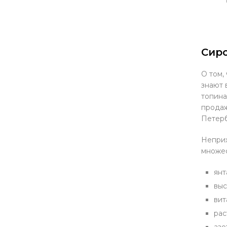
Сиро
О том,
знают 
топина
продаж
Петерб
Неприх
множес
янт
выс
вит
рас
азо