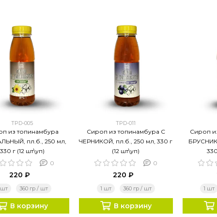
TPD-005
TPD-011
оп из топинамбура
Сироп из топинамбура С
Сироп и
ЛЬНЫЙ, пл.б., 250 мл,
ЧЕРНИКОЙ, пл.б., 250 мл, 330 г
БРУСНИКО
330 г (12 шт\уп)
(12 шт\уп)
330
0
0
220 ₽
220 ₽
 шт
360 гр / шт
1 шт
360 гр / шт
1 шт
В корзину
В корзину