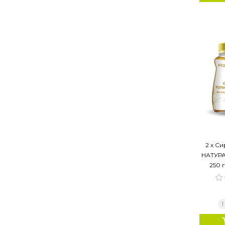
2 х С
НАТУРАЛ
250 г
1