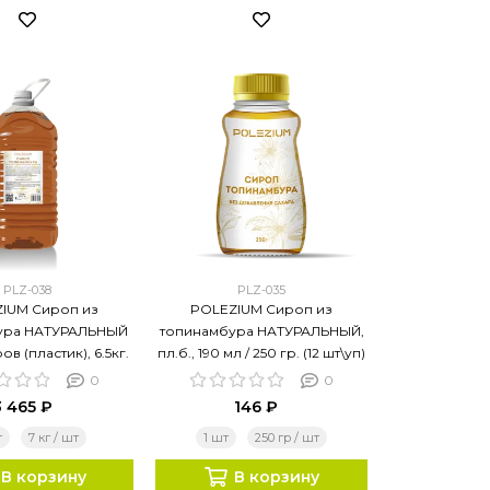
PLZ-038
PLZ-035
IUM Сироп из
POLEZIUM Сироп из
ура НАТУРАЛЬНЫЙ
топинамбура НАТУРАЛЬНЫЙ,
ов (пластик), 6.5кг.
пл.б., 190 мл / 250 гр. (12 шт\уп)
0
0
3 465 ₽
146 ₽
т
7 кг / шт
1 шт
250 гр / шт
В корзину
В корзину