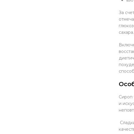
За сче
отмеча
глюкоз
сахара.
Включе
восста
диетич
похуде
способ
Осо
Сироп 
и иску
неповт
Сладки
качест