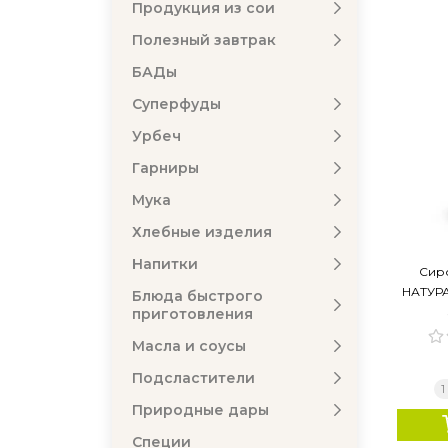
Продукция из сои
Полезный завтрак
БАДы
Суперфуды
Урбеч
Гарниры
Мука
Хлебные изделия
Напитки
Сир
НАТУРА
Блюда быстрого
приготовления
Масла и соусы
Подсластители
1
Природные дары
Специи