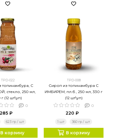
TPD-022
TPD-008
з топинамбура, С
Сироп из топинамбура С
, стекло, 250 мл,
ИМБИРЕМ, пл.б., 250 мл, 330 г
 г (12 шт\уп)
(12 шт\уп)
0
0
285 ₽
220 ₽
623 гр / шт
1 шт
360 гр / шт
В корзину
В корзину