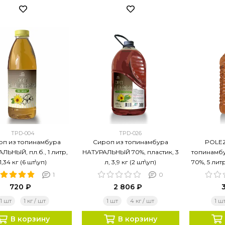
TPD-004
TPD-026
оп из топинамбура
Сироп из топинамбура
POLEZ
ЛЬНЫЙ, пл.б., 1 литр,
НАТУРАЛЬНЫЙ 70%, пластик, 3
топинамб
1,34 кг (6 шт\уп)
л, 3,9 кг (2 шт\уп)
70%, 5 литр
1
0
720 ₽
2 806 ₽
1 шт
1 кг / шт
1 шт
4 кг / шт
1 ш
В корзину
В корзину