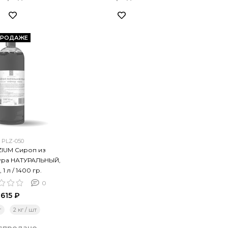
ПРОДАЖЕ
PLZ-050
IUM Сироп из
ура НАТУРАЛЬНЫЙ,
, 1 л / 1400 гр.
0
615 ₽
т
2 кг / шт
спродано