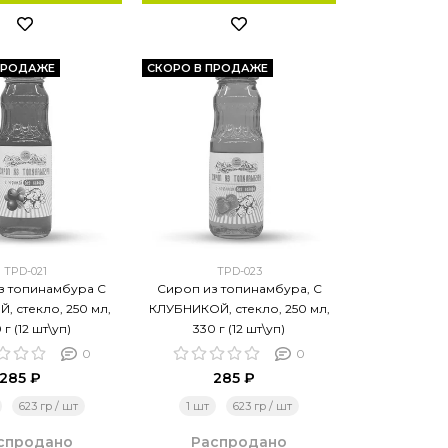
ПРОДАЖЕ
СКОРО В ПРОДАЖЕ
TPD-021
TPD-023
з топинамбура С
Сироп из топинамбура, С
, стекло, 250 мл,
КЛУБНИКОЙ, стекло, 250 мл,
 г (12 шт\уп)
330 г (12 шт\уп)
0
0
285 ₽
285 ₽
623 гр / шт
1 шт
623 гр / шт
спродано
Распродано