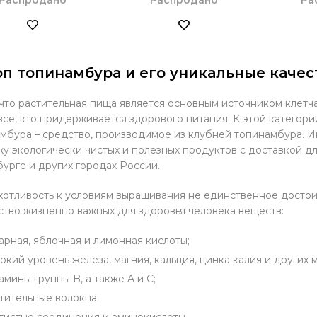
п топинамбура и его уникальные качес
 что растительная пища является основным источником клет
все, кто придерживается здорового питания. К этой категори
мбура – средство, производимое из клубней топинамбура. И
у экологически чистых и полезных продуктов с доставкой для
урге и других городах России.
отливость к условиям выращивания не единственное достоин
тво жизненно важных для здоровья человека веществ:
арная, яблочная и лимонная кислоты;
окий уровень железа, магния, кальция, цинка калия и других
амины группы B, а также A и C;
тительные волокна;
тистые соединения и аминокислоты.