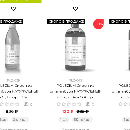
 В ПРОДАЖЕ
СКОРО В ПРОДАЖЕ
СКОРО В 
−58%
PLZ-039
PLZ-049
LEZIUM Сироп из
POLEZIUM Сироп из
POLEZ
мбура НАТУРАЛЬНЫЙ,
топинамбура НАТУРАЛЬНЫЙ,
топинамб
.б., 1 литр, 1.36кг.
пл.б., 250мл /330 гр.
пл.б.
0
0
836 ₽
120 ₽
285 ₽
1 шт
2 кг / шт
1 шт
512 гр / шт
1 ш
Распродано
Распродано
Ра