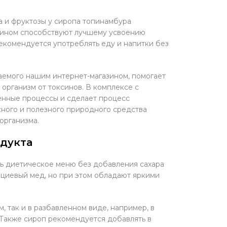
а и фруктозы у сиропа топинамбура
улином способствуют лучшему усвоению
екомендуется употреблять еду и напитки без
аемого нашим интернет-магазином, помогает
 организм от токсинов. В комплексе с
енные процессы и сделает процесс
ного и полезного природного средства
организма.
одукта
ь диетическое меню без добавления сахара
ациевый мед, но при этом обладают яркими
 так и в разбавленном виде, например, в
. Также сироп рекомендуется добавлять в