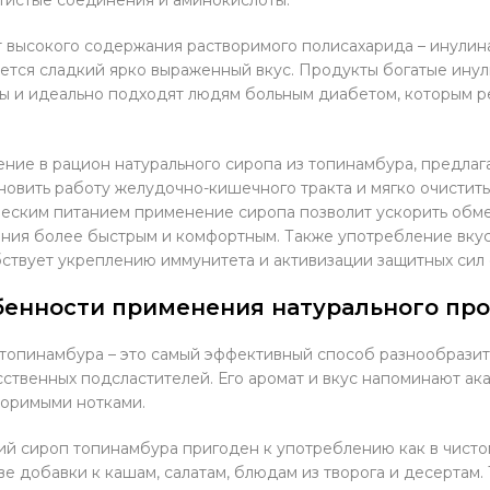
т высокого содержания растворимого полисахарида – инулин
ется сладкий ярко выраженный вкус. Продукты богатые ин
ы и идеально подходят людям больным диабетом, которым р
ние в рацион натурального сиропа из топинамбура, предлаг
новить работу желудочно-кишечного тракта и мягко очистить
еским питанием применение сиропа позволит ускорить обм
ния более быстрым и комфортным. Также употребление вкус
ствует укреплению иммунитета и активизации защитных сил 
бенности применения натурального пр
топинамбура – это самый эффективный способ разнообразит
сственных подсластителей. Его аромат и вкус напоминают ак
оримыми нотками.
й сироп топинамбура пригоден к употреблению как в чистом,
ве добавки к кашам, салатам, блюдам из творога и десертам