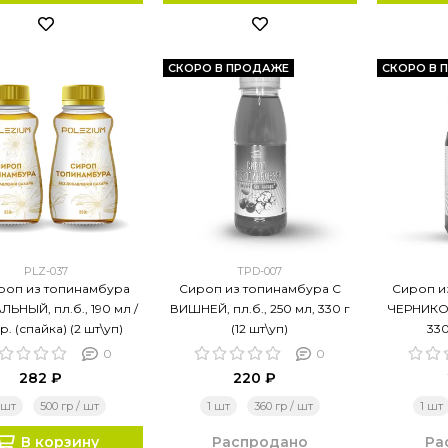
СКОРО В ПРОДАЖЕ
СКОРО В 
PLZ-037
TPD-007
ироп из топинамбура
Сироп из топинамбура С
Сироп и
ЬНЫЙ, пл.б., 190 мл /
ВИШНЕЙ, пл.б., 250 мл, 330 г
ЧЕРНИКОЙ
р. (спайка) (2 шт\уп)
(12 шт\уп)
330
0
0
282 ₽
220 ₽
 шт
500 гр / шт
1 шт
360 гр / шт
1 шт
В корзину
Распродано
Ра