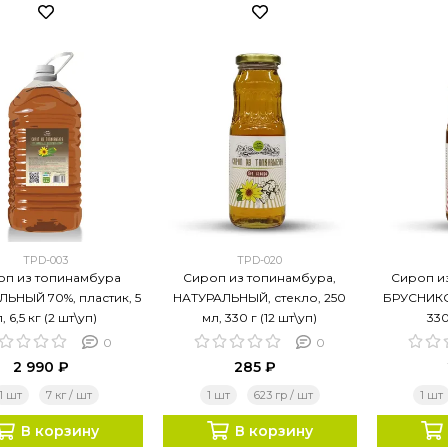
TPD-003
TPD-020
оп из топинамбура
Сироп из топинамбура,
Сироп и
ЬНЫЙ 70%, пластик, 5
НАТУРАЛЬНЫЙ, стекло, 250
БРУСНИКОЙ
л, 6,5 кг (2 шт\уп)
мл, 330 г (12 шт\уп)
330
0
0
2 990 ₽
285 ₽
1 шт
7 кг / шт
1 шт
623 гр / шт
1 шт
В корзину
В корзину