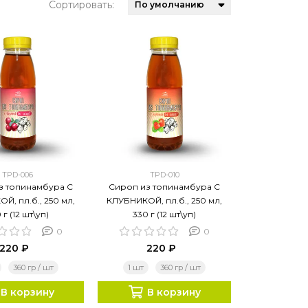
Сортировать:
TPD-006
TPD-010
з топинамбура С
Сироп из топинамбура С
Й, пл.б., 250 мл,
КЛУБНИКОЙ, пл.б., 250 мл,
 г (12 шт\уп)
330 г (12 шт\уп)
0
0
220 ₽
220 ₽
360 гр / шт
1 шт
360 гр / шт
В корзину
В корзину