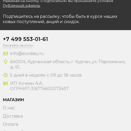
Нажимая на кнопку «Подписаться» вы принимаете условия
Публичной оферты
.
Подпишитесь на рассылку, чтобы быть в курсе наших
новых поступлений, акций и скидок.
+7 499 553-01-61
Заказать звонок
info@ecodary.ru
640014, Курганская область, г. Курган, ул. Пархоменко,
д. 61,
5 дней в неделю с 09 до 18 часов
ИП Кочкин А.А.,
ОГРНИП 316774600073437
МАГАЗИН
О нас
Доставка
Оплата