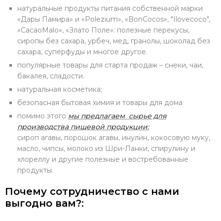
натуральные продукты питания собственной марки
«Дары Памира» и «Polezium», «BonCocos», "Ilovecoco",
«CacaoMalo», «Злато Поле»: полезные перекусы,
сиропы без сахара, урбеч, мед, гранолы, шоколад без
сахара, суперфуды и многое другое.
популярные товары для старта продаж – снеки, чаи,
бакалея, сладости.
натуральная косметика;
безопасная бытовая химия и товары для дома
помимо этого
мы предлагаем сырье для
производства пищевой продукции:
сироп агавы, порошок агавы, инулин, кокосовую муку,
масло, чипсы, молоко из Шри-Ланки, спирулину и
хлореллу и другие полезные и востребованные
продукты.
Почему сотрудничество с нами
выгодно вам?: