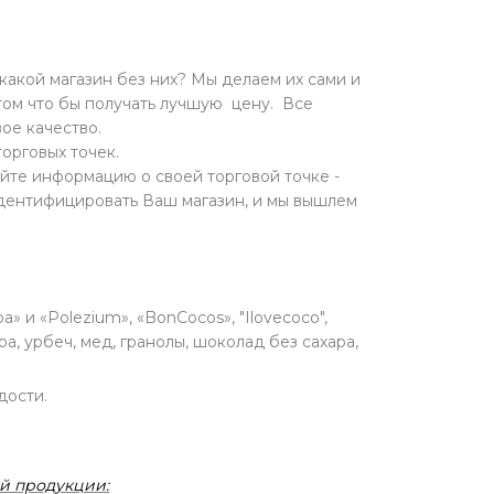
какой магазин без них? Мы делаем их сами и
ом что бы получать лучшую цену. Все
ое качество.
торговых точек.
йте информацию о своей торговой точке -
идентифицировать Ваш магазин, и мы вышлем
 и «Polezium», «BonCocos», "Ilovecoco",
а, урбеч, мед, гранолы, шоколад без сахара,
дости.
й продукции: