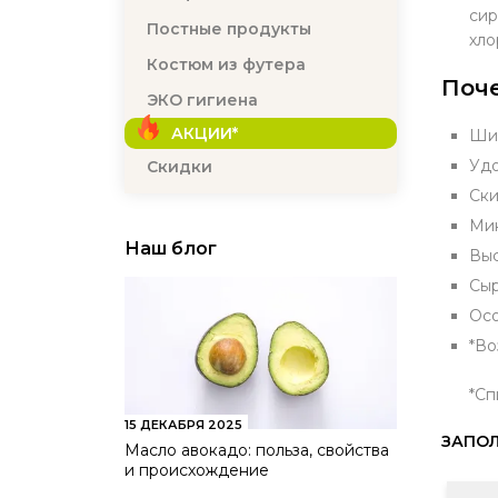
сир
Постные продукты
хло
Костюм из футера
Поче
ЭКО гигиена
АКЦИИ*
Шир
Удо
Скидки
Ски
Мин
Наш блог
Выс
Сыр
Осо
*Во
*Сп
15 ДЕКАБРЯ 2025
ЗАПОЛ
Масло авокадо: польза, свойства
и происхождение