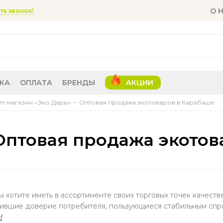
О 
ть звонок!
КА
ОПЛАТА
БРЕНДЫ
АКЦИИ
т-магазин «Эко Дары»
Оптовая продажа экотоваров в Карабаше
Оптовая продажа экотов
ы хотите иметь в ассортименте своих торговых точек качест
ившие доверие потребителя, пользующиеся стабильным спр
!