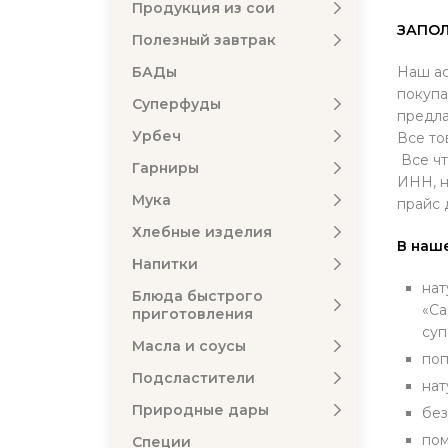
Продукция из сои
ЗАПОЛ
Полезный завтрак
БАДы
Наш ас
покупа
Суперфуды
предла
Урбеч
Все то
Все чт
Гарниры
ИНН, н
Мука
прайс 
Хлебные изделия
В наш
Напитки
нат
Блюда быстрого
«Ca
приготовления
суп
Масла и соусы
поп
Подсластители
нат
Природные дары
без
пом
Специи