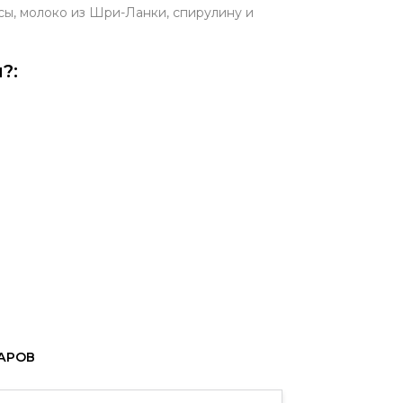
псы, молоко из Шри-Ланки, спирулину и
?:
ВАРОВ