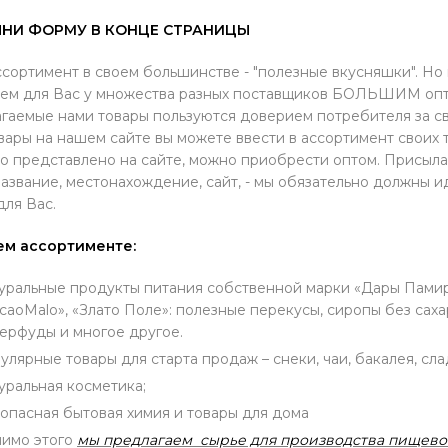
НИ ФОРМУ В КОНЦЕ СТРАНИЦЫ
сортимент в своем большинстве - "полезные вкусняшки". Но 
ем для Вас у множества разных поставщиков БОЛЬШИМ опт
гаемые нами товары пользуются доверием потребителя за св
вары на нашем сайте вы можете ввести в ассортимент своих 
о представлено на сайте, можно приобрести оптом. Присыла
азвание, местонахождение, сайт, - мы обязательно должны 
для Вас.
ем ассортименте:
уральные продукты питания собственной марки «Дары Памира»
caoMalo», «Злато Поле»: полезные перекусы, сиропы без сахар
ерфуды и многое другое.
улярные товары для старта продаж – снеки, чаи, бакалея, сла
уральная косметика;
опасная бытовая химия и товары для дома
имо этого
мы предлагаем сырье для производства пищево