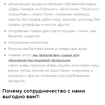
натуральные продукты питания собственной марки
«Дары Памира» и «Polezium», «BonCocos», "Ilovecoco",
«CacaoMalo», «Злато Поле»: полезные перекусы,
сиропы без сахара, урбеч, мед, гранолы, шоколад без
сахара, суперфуды и многое другое.
популярные товары для старта продаж – снеки, чаи,
бакалея, сладости.
натуральная косметика;
безопасная бытовая химия и товары для дома
помимо этого
мы предлагаем сырье для
производства пищевой продукции:
сироп агавы, порошок агавы, инулин, кокосовую муку,
масло, чипсы, молоко из Шри-Ланки, спирулину и
хлореллу и другие полезные и востребованные
продукты.
Почему сотрудничество с нами
выгодно вам?: