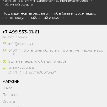
Нажимая на кнопку «Подписаться» вы принимаете условия
Публичной оферты
.
Подпишитесь на рассылку, чтобы быть в курсе наших
новых поступлений, акций и скидок.
+7 499 553-01-61
Заказать звонок
info@ecodary.ru
640014, Курганская область, г. Курган, ул. Пархоменко,
д. 61,
5 дней в неделю с 09 до 18 часов
ИП Кочкин А.А.,
ОГРНИП 316774600073437
МАГАЗИН
О нас
Доставка
Оплата