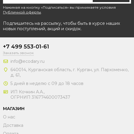
Нажимая на кнопку «Подписаться» вы принимаете условия
Публичной оферты
.
Подпишитесь на рассылку, чтобы быть в курсе наших
новых поступлений, акций и скидок.
+7 499 553-01-61
Заказать звонок
info@ecodary.ru
640014, Курганская область, г. Курган, ул. Пархоменко,
д. 61,
5 дней в неделю с 09 до 18 часов
ИП Кочкин А.А.,
ОГРНИП 316774600073437
МАГАЗИН
О нас
Доставка
Оплата