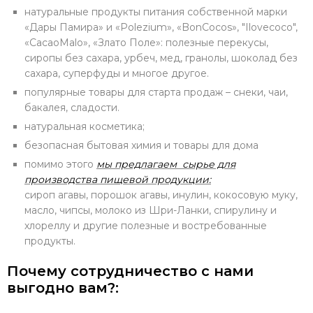
натуральные продукты питания собственной марки
«Дары Памира» и «Polezium», «BonCocos», "Ilovecoco",
«CacaoMalo», «Злато Поле»: полезные перекусы,
сиропы без сахара, урбеч, мед, гранолы, шоколад без
сахара, суперфуды и многое другое.
популярные товары для старта продаж – снеки, чаи,
бакалея, сладости.
натуральная косметика;
безопасная бытовая химия и товары для дома
помимо этого
мы предлагаем сырье для
производства пищевой продукции:
сироп агавы, порошок агавы, инулин, кокосовую муку,
масло, чипсы, молоко из Шри-Ланки, спирулину и
хлореллу и другие полезные и востребованные
продукты.
Почему сотрудничество с нами
выгодно вам?: