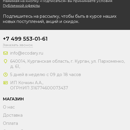
Нажимая на кнопку «Подписаться» вы принимаете условия
Публичной оферты
.
Подпишитесь на рассылку, чтобы быть в курсе наших
новых поступлений, акций и скидок.
+7 499 553-01-61
Заказать звонок
info@ecodary.ru
640014, Курганская область, г. Курган, ул. Пархоменко,
д. 61,
5 дней в неделю с 09 до 18 часов
ИП Кочкин А.А.,
ОГРНИП 316774600073437
МАГАЗИН
О нас
Доставка
Оплата