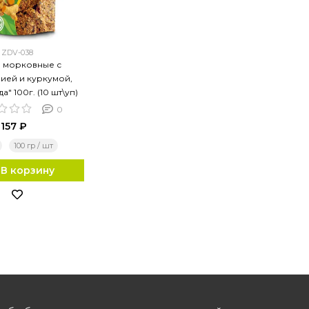
ZDV-038
 морковные с
ией и куркумой,
а" 100г. (10 шт\уп)
0
157 ₽
100 гр / шт
В корзину