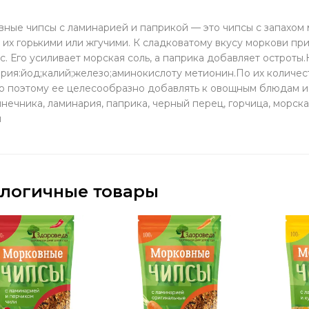
ные чипсы с ламинарией и паприкой — это чипсы с запахом 
 их горькими или жгучими. К сладковатому вкусу моркови п
с. Его усиливает морская соль, а паприка добавляет острот
рия:йод;калий;железо;аминокислоту метионин.По их количес
 поэтому ее целесообразно добавлять к овощным блюдам и с
нечника, ламинария, паприка, черный перец, горчица, морск
я
логичные товары