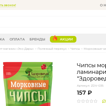
О 
ть звонок!
КА
ОПЛАТА
БРЕНДЫ
АКЦИИ
т-магазин «Эко Дары»
Полезный перекус
Чипсы
Морковные ч
Чипсы мо
ламинари
"Здороведа
Артикул:
ZDV-035
157 ₽