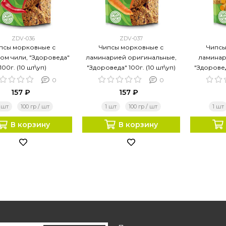
ZDV-036
ZDV-037
псы морковные с
Чипсы морковные с
Чипсы
ом чили, "Здороведа"
ламинарией оригинальные,
ламинар
100г. (10 шт\уп)
"Здороведа" 100г. (10 шт\уп)
"Здоровед
0
0
157 ₽
157 ₽
 шт
100 гр / шт
1 шт
100 гр / шт
1 шт
В корзину
В корзину