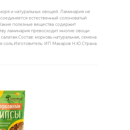
моря и натуральных овощей. Ламинария не
рисоединяется естественный солоноватый
ы.Какие полезные вещества содержит
тву ламинария превосходит многие овощи.
алатам.Состав: морковь натуральная, семена
ая соль.Изготовитель: ИП Макаров Н.Ю.Страна: