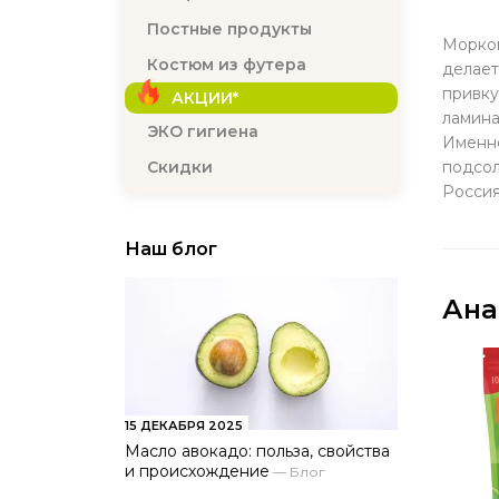
Постные продукты
Морков
Костюм из футера
делает
привку
АКЦИИ*
ламина
ЭКО гигиена
Именно
подсол
Скидки
Росси
Наш блог
Ана
15 ДЕКАБРЯ 2025
Масло авокадо: польза, свойства
и происхождение
—
Блог