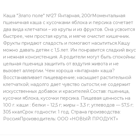
Каша "Злато поле" №27 Янтарная, 200гМоментальная
пшеничная каша с кусочками яблока и персика сочетает
два вида клетчатки – из крупы и из фруктов. Она усвоится
быстрее, чем простая крупа, и мягче очистит кишечник.
Фрукты придают сладость и помогают насытиться.Кашу
можно давать детям с 1,5 лет. Им понравится сладкий вкус
и нежная консистенция. А родители могут быть спокойны:
цельная пшеница защитить от вздутия живота и не
вызовет аллергии. Чем хороша «янтарная» каша?
Восстанавливает пищеварение; насыщает растительной
клетчаткой; надолго дает чувство сытости;·не содержит
искусственных добавок и красителей.Состав: пшеница,
кусочки яблока, кусочки персика. Пищевая ценность на
100 г. каши : белки – 12,5 г; жиры – 3,3 г; углеводов — 57,5 г;
305 ккалСрок годности: 1 год. Страна производства:
РоссияПроизводитель: ООО «НОВЫЙ ПРОДУКТ»