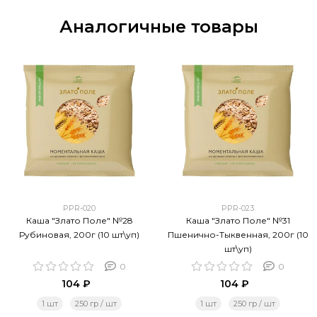
Аналогичные товары
PPR-020
PPR-023
Каша "Злато Поле" №28
Каша "Злато Поле" №31
Рубиновая, 200г (10 шт\уп)
Пшенично-Тыквенная, 200г (10
шт\уп)
0
0
104 ₽
104 ₽
1 шт
250 гр / шт
1 шт
250 гр / шт