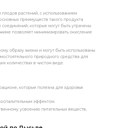
и плодов растений, с использованием
 основных преимуществ такого продукта
х соединений, которые могут быть утрачены
тжиме позволяет минимизировать окисление
ому образу жизни и могут быть использованы
самостоятельного природного средства для
их количествах в чистом виде.
рационе, которые полезна для здоровья
воспалительным эффектом.
твенному усвоению питательных веществ,
кой по Лысьве