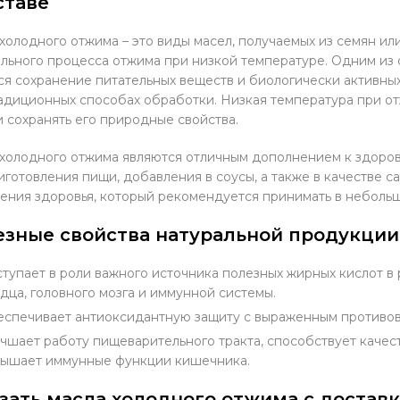
ставе
холодного отжима – это виды масел, получаемых из семян ил
льного процесса отжима при низкой температуре. Одним из
ся сохранение питательных веществ и биологически активны
адиционных способах обработки. Низкая температура при о
и сохранять его природные свойства.
холодного отжима являются отличным дополнением к здоров
иготовления пищи, добавления в соусы, а также в качестве 
ения здоровья, который рекомендуется принимать в небольш
езные свойства натуральной продукции
тупает в роли важного источника полезных жирных кислот в 
дца, головного мозга и иммунной системы.
спечивает антиоксидантную защиту с выраженным противо
чшает работу пищеварительного тракта, способствует качес
ышает иммунные функции кишечника.
зать масла холодного отжима с достав