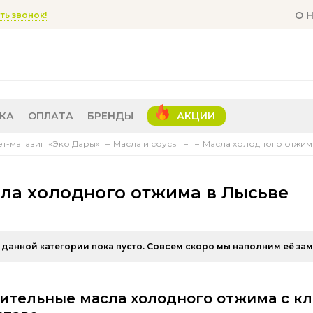
О 
ть звонок!
КА
ОПЛАТА
БРЕНДЫ
АКЦИИ
т-магазин «Эко Дары»
Масла и соусы
Масла холодного отжима
ла холодного отжима в Лысьве
 данной категории пока пусто. Совсем скоро мы наполним её за
ительные масла холодного отжима с к