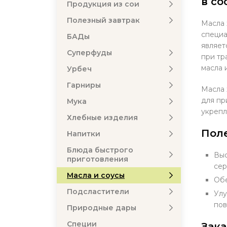
в со
Продукция из сои
Полезный завтрак
Масла 
специа
БАДы
являет
Суперфуды
при тр
масла 
Урбеч
Гарниры
Масла 
для пр
Мука
укрепл
Хлебные изделия
Пол
Напитки
Блюда быстрого
Выс
приготовления
сер
Масла и соусы
Обе
Подсластители
Улу
пов
Природные дары
Специи
Зака