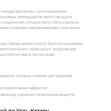
и плодов растений, с использованием
 основных преимуществ такого продукта
х соединений, которые могут быть утрачены
тжиме позволяет минимизировать окисление
ому образу жизни и могут быть использованы
самостоятельного природного средства для
их количествах в чистом виде.
рационе, которые полезна для здоровья
воспалительным эффектом.
твенному усвоению питательных веществ,
ой по Усть-Катаву