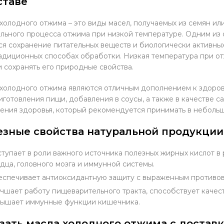
ставе
холодного отжима – это виды масел, получаемых из семян ил
льного процесса отжима при низкой температуре. Одним из
ся сохранение питательных веществ и биологически активны
адиционных способах обработки. Низкая температура при о
и сохранять его природные свойства.
холодного отжима являются отличным дополнением к здоров
иготовления пищи, добавления в соусы, а также в качестве 
ения здоровья, который рекомендуется принимать в небольш
езные свойства натуральной продукции
тупает в роли важного источника полезных жирных кислот в 
дца, головного мозга и иммунной системы.
спечивает антиоксидантную защиту с выраженным противо
чшает работу пищеварительного тракта, способствует качес
ышает иммунные функции кишечника.
зать масла холодного отжима с доставк