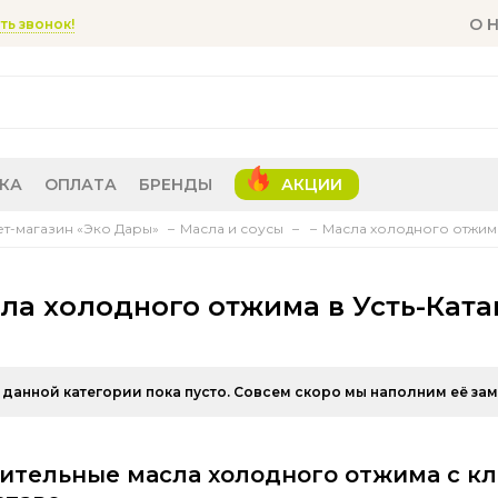
О 
ть звонок!
КА
ОПЛАТА
БРЕНДЫ
АКЦИИ
т-магазин «Эко Дары»
Масла и соусы
Масла холодного отжима
ла холодного отжима в Усть-Ката
 данной категории пока пусто. Совсем скоро мы наполним её за
ительные масла холодного отжима с к