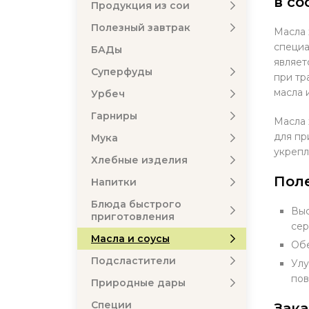
в со
Продукция из сои
Полезный завтрак
Масла 
специа
БАДы
являет
Суперфуды
при тр
масла 
Урбеч
Гарниры
Масла 
для пр
Мука
укрепл
Хлебные изделия
Пол
Напитки
Блюда быстрого
Выс
приготовления
сер
Масла и соусы
Обе
Подсластители
Улу
пов
Природные дары
Специи
Зака