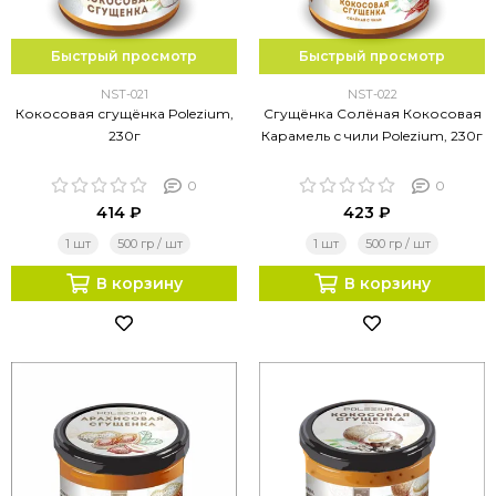
Быстрый просмотр
Быстрый просмотр
NST-021
NST-022
Кокосовая сгущёнка Polezium,
Сгущёнка Солёная Кокосовая
230г
Карамель с чили Polezium, 230г
0
0
414 ₽
423 ₽
1 шт
500 гр / шт
1 шт
500 гр / шт
В корзину
В корзину