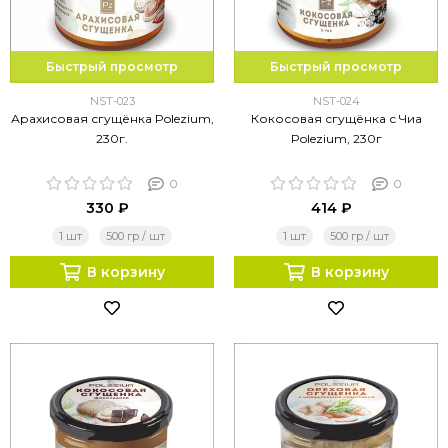
Быстрый просмотр
Быстрый просмотр
NST-023
NST-024
Арахисовая сгущёнка Polezium,
Кокосовая сгущёнка с Чиа
230г.
Polezium, 230г
0
0
330 ₽
414 ₽
1 шт
500 гр / шт
1 шт
500 гр / шт
В корзину
В корзину