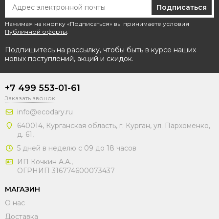
Подписаться
Нажимая на кнопку «Подписаться» вы принимаете условия
Публичной оферты
.
Подпишитесь на рассылку, чтобы быть в курсе наших
новых поступлений, акций и скидок.
+7 499 553-01-61
Заказать звонок
info@ecodary.ru
640014, Курганская область, г. Курган, ул. Пархоменко,
д. 61,
5 дней в неделю с 09 до 18 часов
ИП Кочкин А.А.,
ОГРНИП 316774600073437
МАГАЗИН
О нас
Доставка