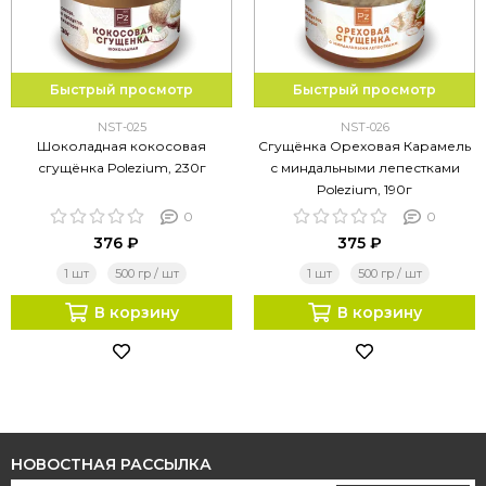
Быстрый просмотр
Быстрый просмотр
NST-025
NST-026
Шоколадная кокосовая
Сгущёнка Ореховая Карамель
сгущёнка Polezium, 230г
с миндальными лепестками
Polezium, 190г
0
0
376 ₽
375 ₽
1 шт
500 гр / шт
1 шт
500 гр / шт
В корзину
В корзину
НОВОСТНАЯ РАССЫЛКА