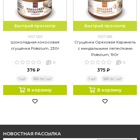
Быстрый просмотр
Быстрый просмотр
NST-025
NST-026
Шоколадная кокосовая
Сгущёнка Ореховая Карамель
сгущёнка Polezium, 230г
с миндальными лепестками
Polezium, 190г
0
0
376 ₽
375 ₽
1 шт
500 гр / шт
1 шт
500 гр / шт
В корзину
В корзину
НОВОСТНАЯ РАССЫЛКА