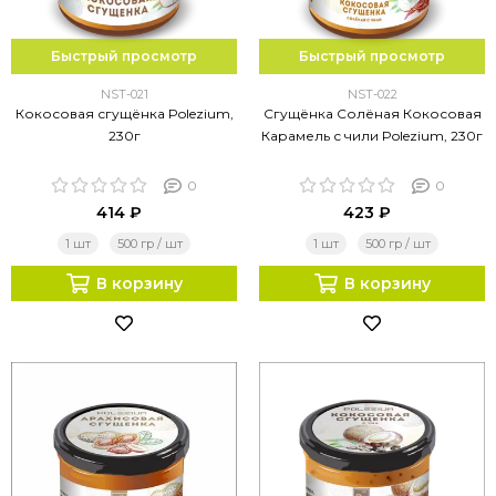
Быстрый просмотр
Быстрый просмотр
NST-021
NST-022
Кокосовая сгущёнка Polezium,
Сгущёнка Солёная Кокосовая
230г
Карамель с чили Polezium, 230г
0
0
414 ₽
423 ₽
1 шт
500 гр / шт
1 шт
500 гр / шт
В корзину
В корзину