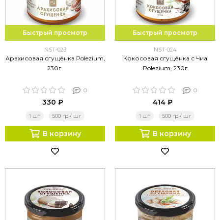
Быстрый просмотр
Быстрый просмотр
NST-023
NST-024
Арахисовая сгущёнка Polezium,
Кокосовая сгущёнка с Чиа
230г.
Polezium, 230г
0
0
330 ₽
414 ₽
1 шт
500 гр / шт
1 шт
500 гр / шт
В корзину
В корзину