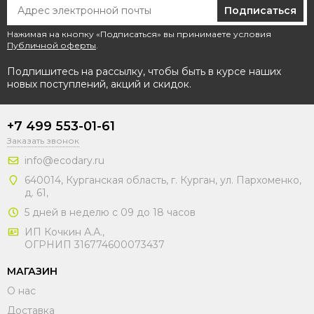
Подписаться
Нажимая на кнопку «Подписаться» вы принимаете условия
Публичной оферты
.
Подпишитесь на рассылку, чтобы быть в курсе наших
новых поступлений, акций и скидок.
+7 499 553-01-61
Заказать звонок
info@ecodary.ru
640014, Курганская область, г. Курган, ул. Пархоменко,
д. 61,
5 дней в неделю с 09 до 18 часов
ИП Кочкин А.А.,
ОГРНИП 316774600073437
МАГАЗИН
О нас
Доставка