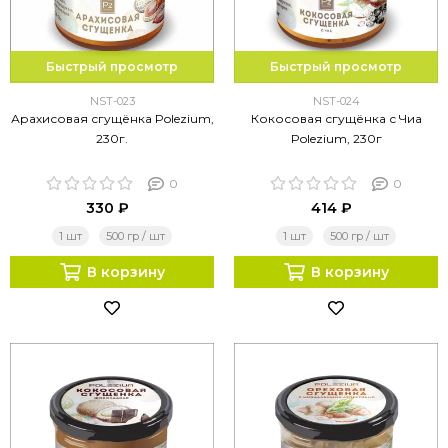
Быстрый просмотр
Быстрый просмотр
NST-023
NST-024
Арахисовая сгущёнка Polezium,
Кокосовая сгущёнка с Чиа
230г.
Polezium, 230г
0
0
330 ₽
414 ₽
1 шт
500 гр / шт
1 шт
500 гр / шт
В корзину
В корзину