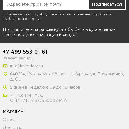
Подписаться
Нажимая на кнопку «Подписаться» вы принимаете условия
Публичной оферты
.
Подпишитесь на рассылку, чтобы быть в курсе наших
новых поступлений, акций и скидок.
+7 499 553-01-61
Заказать звонок
info@ecodary.ru
640014, Курганская область, г. Курган, ул. Пархоменко,
д. 61,
5 дней в неделю с 09 до 18 часов
ИП Кочкин А.А.,
ОГРНИП 316774600073437
МАГАЗИН
О нас
Доставка