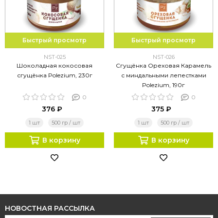
Быстрый просмотр
Быстрый просмотр
NST-025
NST-026
Шоколадная кокосовая
Сгущёнка Ореховая Карамель
сгущёнка Polezium, 230г
с миндальными лепестками
Polezium, 190г
0
0
376 ₽
375 ₽
1 шт
500 гр / шт
1 шт
500 гр / шт
В корзину
В корзину
НОВОСТНАЯ РАССЫЛКА