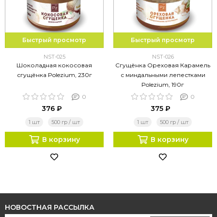
Быстрый просмотр
Быстрый просмотр
NST-025
NST-026
Шоколадная кокосовая
Сгущёнка Ореховая Карамель
сгущёнка Polezium, 230г
с миндальными лепестками
Polezium, 190г
0
0
376 ₽
375 ₽
1 шт
500 гр / шт
1 шт
500 гр / шт
В корзину
В корзину
НОВОСТНАЯ РАССЫЛКА