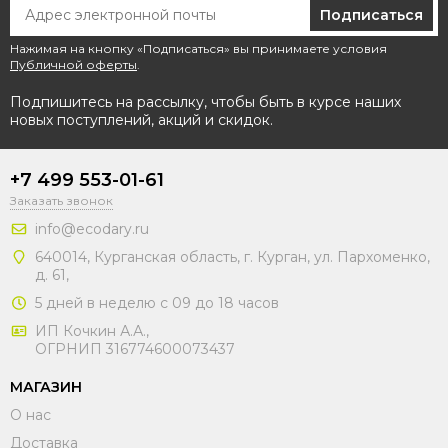
Подписаться
Нажимая на кнопку «Подписаться» вы принимаете условия
Публичной оферты
.
Подпишитесь на рассылку, чтобы быть в курсе наших
новых поступлений, акций и скидок.
+7 499 553-01-61
Заказать звонок
info@ecodary.ru
640014, Курганская область, г. Курган, ул. Пархоменко,
д. 61,
5 дней в неделю с 09 до 18 часов
ИП Кочкин А.А.,
ОГРНИП 316774600073437
МАГАЗИН
О нас
Доставка