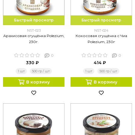
Быстрый просмотр
Быстрый просмотр
NST-023
NST-024
Арахисовая сгущёнка Polezium,
Кокосовая сгущёнка с Чиа
230г.
Polezium, 230г
0
0
330 ₽
414 ₽
1 шт
500 гр / шт
1 шт
500 гр / шт
В корзину
В корзину