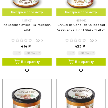
Быстрый просмотр
Быстрый просмотр
NST-021
NST-022
Кокосовая сгущёнка Polezium,
Сгущёнка Солёная Кокосовая
230г
Карамель с чили Polezium, 230г
0
0
414 ₽
423 ₽
1 шт
500 гр / шт
1 шт
500 гр / шт
В корзину
В корзину