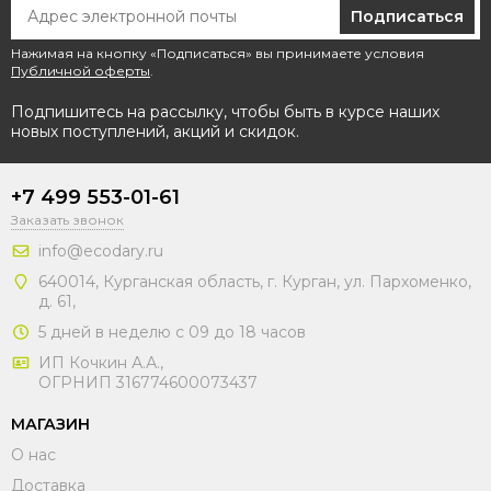
Подписаться
Нажимая на кнопку «Подписаться» вы принимаете условия
Публичной оферты
.
Подпишитесь на рассылку, чтобы быть в курсе наших
новых поступлений, акций и скидок.
+7 499 553-01-61
Заказать звонок
info@ecodary.ru
640014, Курганская область, г. Курган, ул. Пархоменко,
д. 61,
5 дней в неделю с 09 до 18 часов
ИП Кочкин А.А.,
ОГРНИП 316774600073437
МАГАЗИН
О нас
Доставка