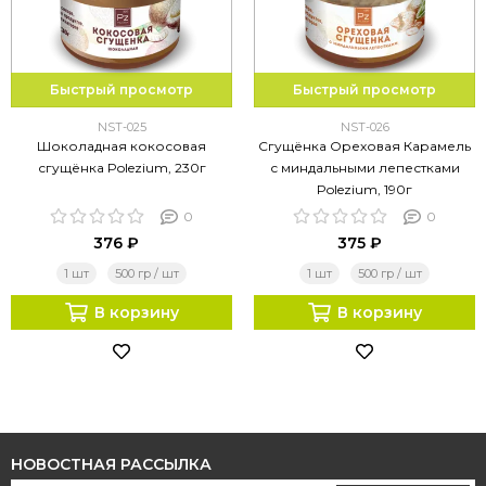
Быстрый просмотр
Быстрый просмотр
NST-025
NST-026
Шоколадная кокосовая
Сгущёнка Ореховая Карамель
сгущёнка Polezium, 230г
с миндальными лепестками
Polezium, 190г
0
0
376 ₽
375 ₽
1 шт
500 гр / шт
1 шт
500 гр / шт
В корзину
В корзину
НОВОСТНАЯ РАССЫЛКА