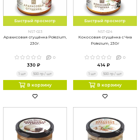
Быстрый просмотр
Быстрый просмотр
NST-023
NST-024
Арахисовая сгущёнка Polezium,
Кокосовая сгущёнка с Чиа
230г.
Polezium, 230г
0
0
330 ₽
414 ₽
1 шт
500 гр / шт
1 шт
500 гр / шт
В корзину
В корзину