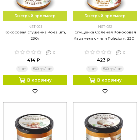
Быстрый просмотр
Быстрый просмотр
NST-021
NST-022
Кокосовая сгущёнка Polezium,
Сгущёнка Солёная Кокосовая
230г
Карамель с чили Polezium, 230г
0
0
414 ₽
423 ₽
1 шт
500 гр / шт
1 шт
500 гр / шт
В корзину
В корзину