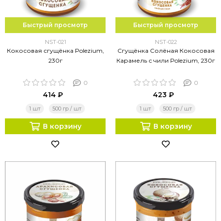
Быстрый просмотр
Быстрый просмотр
NST-021
NST-022
Кокосовая сгущёнка Polezium,
Сгущёнка Солёная Кокосовая
230г
Карамель с чили Polezium, 230г
0
0
414 ₽
423 ₽
1 шт
500 гр / шт
1 шт
500 гр / шт
В корзину
В корзину