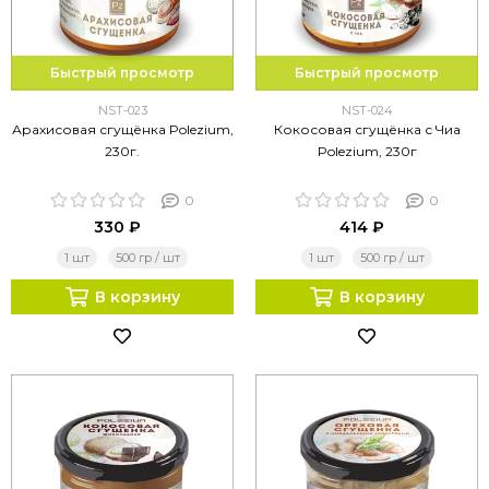
Быстрый просмотр
Быстрый просмотр
NST-023
NST-024
Арахисовая сгущёнка Polezium,
Кокосовая сгущёнка с Чиа
230г.
Polezium, 230г
0
0
330 ₽
414 ₽
1 шт
500 гр / шт
1 шт
500 гр / шт
В корзину
В корзину