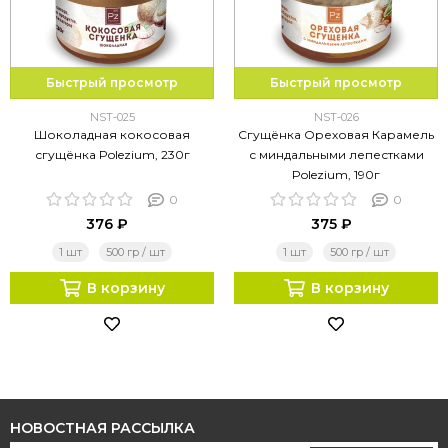
Быстрый просмотр
Быстрый просмотр
NST-025
NST-026
Шоколадная кокосовая
Сгущёнка Ореховая Карамель
сгущёнка Polezium, 230г
с миндальными лепестками
Polezium, 190г
0
0
376 ₽
375 ₽
1 шт
500 гр / шт
1 шт
500 гр / шт
В корзину
В корзину
НОВОСТНАЯ РАССЫЛКА