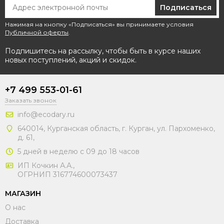
Подписаться
Нажимая на кнопку «Подписаться» вы принимаете условия
Публичной оферты
.
Подпишитесь на рассылку, чтобы быть в курсе наших
новых поступлений, акций и скидок.
+7 499 553-01-61
Заказать звонок
info@ecodary.ru
640014, Курганская область, г. Курган, ул. Пархоменко,
д. 61,
5 дней в неделю с 09 до 18 часов
ИП Кочкин А.А.,
ОГРНИП 316774600073437
МАГАЗИН
О нас
Доставка