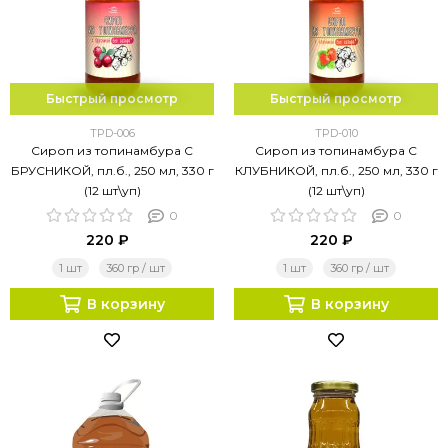
Быстрый просмотр
Быстрый просмотр
TPD-006
TPD-010
Сироп из топинамбура С
Сироп из топинамбура С
БРУСНИКОЙ, пл.б., 250 мл, 330 г
КЛУБНИКОЙ, пл.б., 250 мл, 330 г
(12 шт\уп)
(12 шт\уп)
0
0
220 ₽
220 ₽
1 шт
360 гр / шт
1 шт
360 гр / шт
В корзину
В корзину