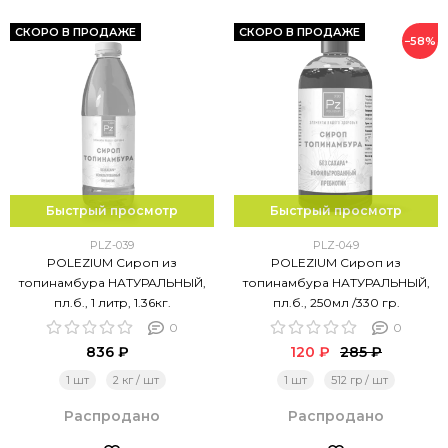
СКОРО В ПРОДАЖЕ
СКОРО В ПРОДАЖЕ
−58%
Быстрый просмотр
Быстрый просмотр
PLZ-039
PLZ-049
POLEZIUM Сироп из
POLEZIUM Сироп из
топинамбура НАТУРАЛЬНЫЙ,
топинамбура НАТУРАЛЬНЫЙ,
пл.б., 1 литр, 1.36кг.
пл.б., 250мл /330 гр.
0
0
836 ₽
120 ₽
285 ₽
1 шт
2 кг / шт
1 шт
512 гр / шт
Распродано
Распродано