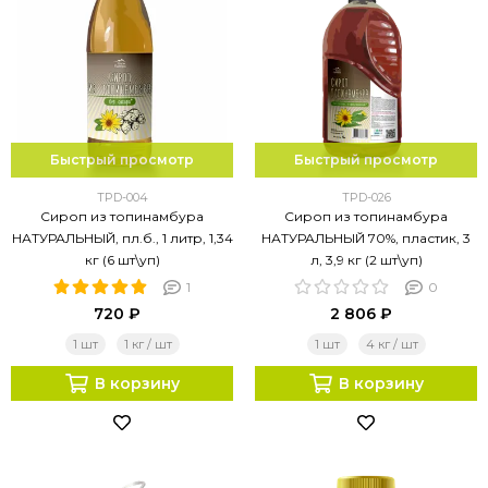
Быстрый просмотр
Быстрый просмотр
TPD-004
TPD-026
Сироп из топинамбура
Сироп из топинамбура
НАТУРАЛЬНЫЙ, пл.б., 1 литр, 1,34
НАТУРАЛЬНЫЙ 70%, пластик, 3
кг (6 шт\уп)
л, 3,9 кг (2 шт\уп)
1
0
720 ₽
2 806 ₽
1 шт
1 кг / шт
1 шт
4 кг / шт
В корзину
В корзину