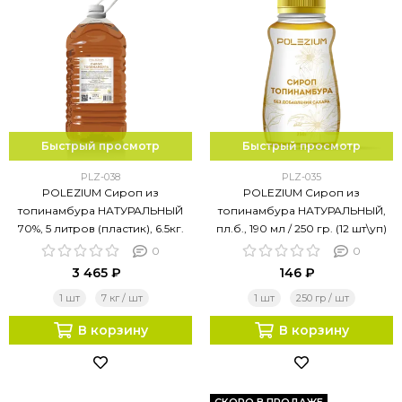
Быстрый просмотр
Быстрый просмотр
PLZ-038
PLZ-035
POLEZIUM Сироп из
POLEZIUM Сироп из
топинамбура НАТУРАЛЬНЫЙ
топинамбура НАТУРАЛЬНЫЙ,
70%, 5 литров (пластик), 6.5кг.
пл.б., 190 мл / 250 гр. (12 шт\уп)
0
0
3 465 ₽
146 ₽
1 шт
7 кг / шт
1 шт
250 гр / шт
В корзину
В корзину