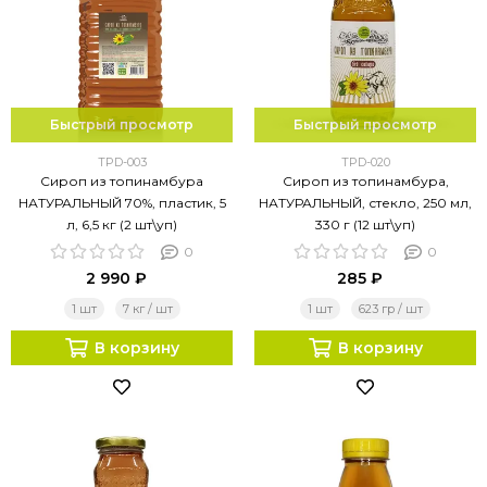
Быстрый просмотр
Быстрый просмотр
TPD-003
TPD-020
Сироп из топинамбура
Сироп из топинамбура,
НАТУРАЛЬНЫЙ 70%, пластик, 5
НАТУРАЛЬНЫЙ, стекло, 250 мл,
л, 6,5 кг (2 шт\уп)
330 г (12 шт\уп)
0
0
2 990 ₽
285 ₽
1 шт
7 кг / шт
1 шт
623 гр / шт
В корзину
В корзину