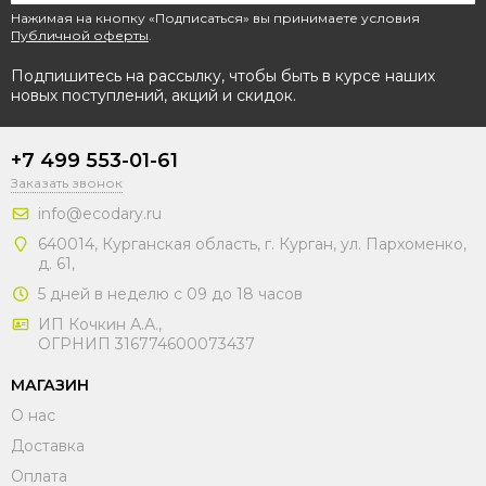
Нажимая на кнопку «Подписаться» вы принимаете условия
Публичной оферты
.
Подпишитесь на рассылку, чтобы быть в курсе наших
новых поступлений, акций и скидок.
+7 499 553-01-61
Заказать звонок
info@ecodary.ru
640014, Курганская область, г. Курган, ул. Пархоменко,
д. 61,
5 дней в неделю с 09 до 18 часов
ИП Кочкин А.А.,
ОГРНИП 316774600073437
МАГАЗИН
О нас
Доставка
Оплата