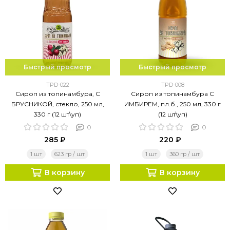
Быстрый просмотр
Быстрый просмотр
TPD-022
TPD-008
Сироп из топинамбура, С
Сироп из топинамбура С
БРУСНИКОЙ, стекло, 250 мл,
ИМБИРЕМ, пл.б., 250 мл, 330 г
330 г (12 шт\уп)
(12 шт\уп)
0
0
285 ₽
220 ₽
1 шт
623 гр / шт
1 шт
360 гр / шт
В корзину
В корзину