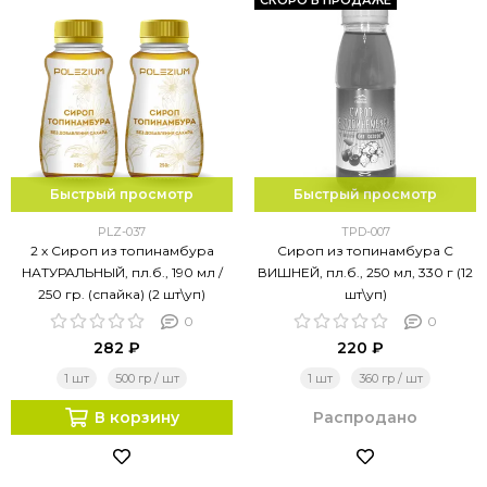
СКОРО В ПРОДАЖЕ
Быстрый просмотр
Быстрый просмотр
PLZ-037
TPD-007
2 х Сироп из топинамбура
Сироп из топинамбура С
НАТУРАЛЬНЫЙ, пл.б., 190 мл /
ВИШНЕЙ, пл.б., 250 мл, 330 г (12
250 гр. (спайка) (2 шт\уп)
шт\уп)
0
0
282 ₽
220 ₽
1 шт
500 гр / шт
1 шт
360 гр / шт
В корзину
Распродано