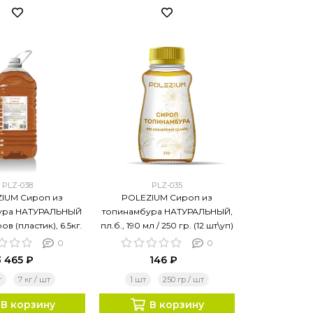
PLZ-038
PLZ-035
IUM Сироп из
POLEZIUM Сироп из
ура НАТУРАЛЬНЫЙ
топинамбура НАТУРАЛЬНЫЙ,
ов (пластик), 6.5кг.
пл.б., 190 мл / 250 гр. (12 шт\уп)
0
0
3 465 ₽
146 ₽
т
7 кг / шт
1 шт
250 гр / шт
В корзину
В корзину