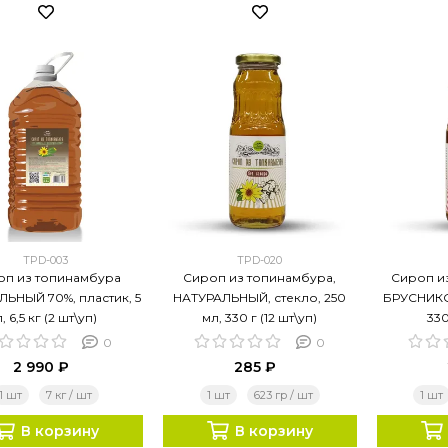
TPD-003
TPD-020
оп из топинамбура
Сироп из топинамбура,
Сироп и
ЬНЫЙ 70%, пластик, 5
НАТУРАЛЬНЫЙ, стекло, 250
БРУСНИКОЙ
л, 6,5 кг (2 шт\уп)
мл, 330 г (12 шт\уп)
330
0
0
2 990 ₽
285 ₽
1 шт
7 кг / шт
1 шт
623 гр / шт
1 шт
В корзину
В корзину