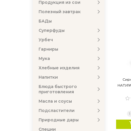
Продукция из сои
Полезный завтрак
БАДы
Суперфуды
Урбеч
Гарниры
Мука
Хлебные изделия
Напитки
Сир
НАТУРА
Блюда быстрого
приготовления
Масла и соусы
Подсластители
1
Природные дары
Специи