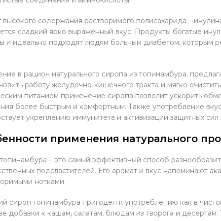
т высокого содержания растворимого полисахарида – инулин
ется сладкий ярко выраженный вкус. Продукты богатые ин
ы и идеально подходят людям больным диабетом, которым р
ние в рацион натурального сиропа из топинамбура, предлаг
новить работу желудочно-кишечного тракта и мягко очистить
еским питанием применение сиропа позволит ускорить обм
ния более быстрым и комфортным. Также употребление вкус
ствует укреплению иммунитета и активизации защитных сил 
бенности применения натурального пр
топинамбура – это самый эффективный способ разнообразит
сственных подсластителей. Его аромат и вкус напоминают ак
оримыми нотками.
й сироп топинамбура пригоден к употреблению как в чистом,
ве добавки к кашам, салатам, блюдам из творога и десертам