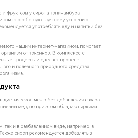
а и фруктозы у сиропа топинамбура
улином способствуют лучшему усвоению
екомендуется употреблять еду и напитки без
аемого нашим интернет-магазином, помогает
 организм от токсинов. В комплексе с
енные процессы и сделает процесс
ного и полезного природного средства
организма.
одукта
ь диетическое меню без добавления сахара
ациевый мед, но при этом обладают яркими
 так и в разбавленном виде, например, в
. Также сироп рекомендуется добавлять в