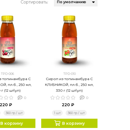
Сортировать:
TPD-006
TPD-010
з топинамбура С
Сироп из топинамбура С
Й, пл.б., 250 мл,
КЛУБНИКОЙ, пл.б., 250 мл,
 г (12 шт\уп)
330 г (12 шт\уп)
0
0
220 ₽
220 ₽
360 гр / шт
1 шт
360 гр / шт
В корзину
В корзину