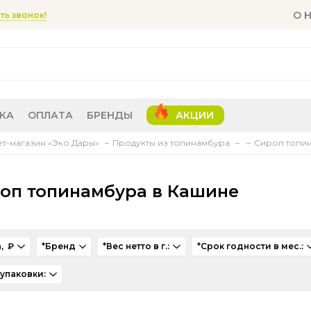
О 
ть звонок!
КА
ОПЛАТА
БРЕНДЫ
АКЦИИ
т-магазин «Эко Дары»
Продукты из топинамбура
Сироп топи
оп топинамбура в Кашине
, ₽
*Бренд
*Вес нетто в г.:
*Срок годности в мес.:
 упаковки: