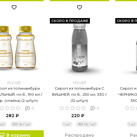
СКОРО В ПРОДАЖЕ
СКОРО В 
PLZ-037
TPD-007
ироп из топинамбура
Сироп из топинамбура С
Сироп и
ЬНЫЙ, пл.б., 190 мл /
ВИШНЕЙ, пл.б., 250 мл, 330 г
ЧЕРНИКОЙ
р. (спайка) (2 шт\уп)
(12 шт\уп)
330
0
0
282 ₽
220 ₽
 шт
500 гр / шт
1 шт
360 гр / шт
1 шт
В корзину
Распродано
Ра