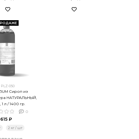
ПРОДАЖЕ
PLZ-050
IUM Сироп из
ура НАТУРАЛЬНЫЙ,
, 1 л / 1400 гр.
0
615 ₽
т
2 кг / шт
спродано