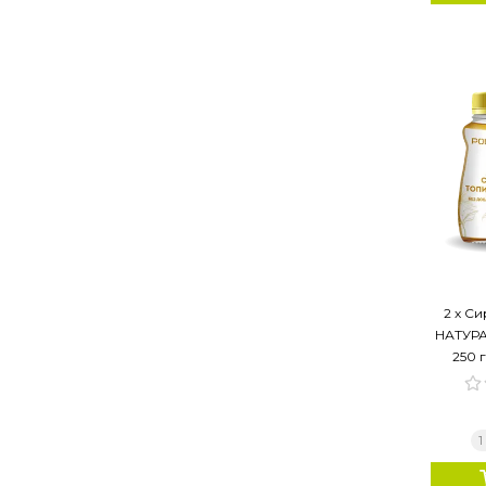
2 х С
НАТУРАЛ
250 г
1