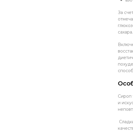
За сче
отмеча
глюкоз
сахара.
Включе
восста
диетич
похуде
способ
Осо
Сироп 
и иску
неповт
Сладки
качест