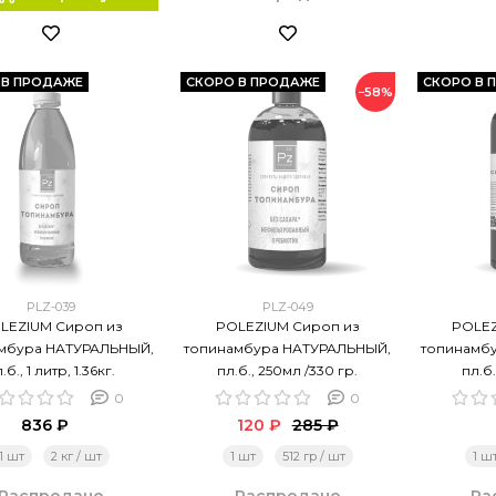
 В ПРОДАЖЕ
СКОРО В ПРОДАЖЕ
СКОРО В 
−58%
PLZ-039
PLZ-049
LEZIUM Сироп из
POLEZIUM Сироп из
POLEZ
мбура НАТУРАЛЬНЫЙ,
топинамбура НАТУРАЛЬНЫЙ,
топинамб
.б., 1 литр, 1.36кг.
пл.б., 250мл /330 гр.
пл.б.
0
0
836 ₽
120 ₽
285 ₽
1 шт
2 кг / шт
1 шт
512 гр / шт
1 ш
Распродано
Распродано
Ра