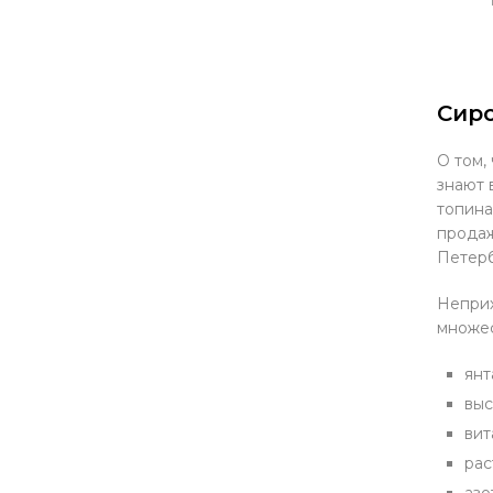
Сиро
О том,
знают 
топина
продаж
Петерб
Неприх
множес
янт
выс
вит
рас
азо