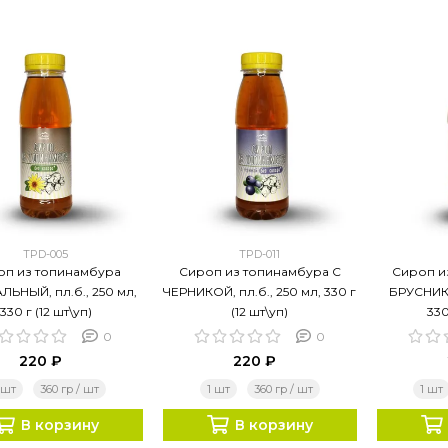
TPD-005
TPD-011
оп из топинамбура
Сироп из топинамбура С
Сироп и
ЛЬНЫЙ, пл.б., 250 мл,
ЧЕРНИКОЙ, пл.б., 250 мл, 330 г
БРУСНИКО
330 г (12 шт\уп)
(12 шт\уп)
330
0
0
220 ₽
220 ₽
 шт
360 гр / шт
1 шт
360 гр / шт
1 шт
В корзину
В корзину