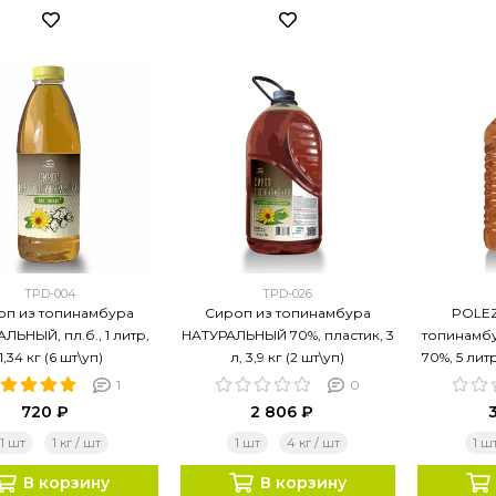
TPD-004
TPD-026
оп из топинамбура
Сироп из топинамбура
POLEZ
ЛЬНЫЙ, пл.б., 1 литр,
НАТУРАЛЬНЫЙ 70%, пластик, 3
топинамб
1,34 кг (6 шт\уп)
л, 3,9 кг (2 шт\уп)
70%, 5 литр
1
0
720 ₽
2 806 ₽
1 шт
1 кг / шт
1 шт
4 кг / шт
1 ш
В корзину
В корзину