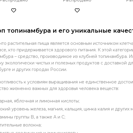
п топинамбура и его уникальные качес
 что растительная пища является основным источником клет
все, кто придерживается здорового питания. К этой категори
мбура – средство, производимое из клубней топинамбура. И
у экологически чистых и полезных продуктов с доставкой для
урге и других городах России.
отливость к условиям выращивания не единственное достоин
тво жизненно важных для здоровья человека веществ:
арная, яблочная и лимонная кислоты;
окий уровень железа, магния, кальция, цинка калия и других
амины группы B, а также A и C;
тительные волокна;
тистые соединения и аминокислоты.