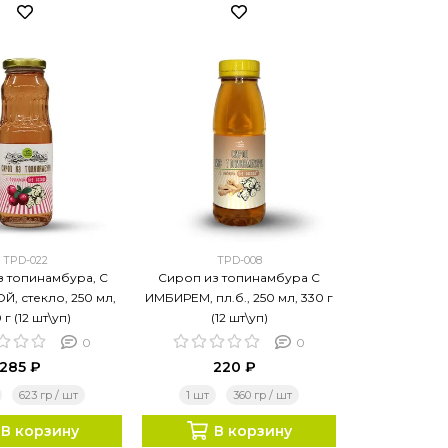
TPD-022
TPD-008
з топинамбура, С
Сироп из топинамбура С
, стекло, 250 мл,
ИМБИРЕМ, пл.б., 250 мл, 330 г
 г (12 шт\уп)
(12 шт\уп)
0
0
285 ₽
220 ₽
623 гр / шт
1 шт
360 гр / шт
В корзину
В корзину