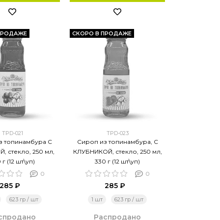
ПРОДАЖЕ
СКОРО В ПРОДАЖЕ
TPD-021
TPD-023
з топинамбура С
Сироп из топинамбура, С
, стекло, 250 мл,
КЛУБНИКОЙ, стекло, 250 мл,
 г (12 шт\уп)
330 г (12 шт\уп)
0
0
285 ₽
285 ₽
623 гр / шт
1 шт
623 гр / шт
спродано
Распродано