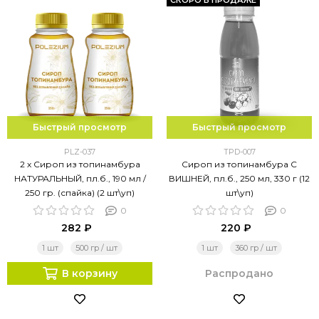
СКОРО В ПРОДАЖЕ
Быстрый просмотр
Быстрый просмотр
PLZ-037
TPD-007
2 х Сироп из топинамбура
Сироп из топинамбура С
НАТУРАЛЬНЫЙ, пл.б., 190 мл /
ВИШНЕЙ, пл.б., 250 мл, 330 г (12
250 гр. (спайка) (2 шт\уп)
шт\уп)
0
0
282 ₽
220 ₽
1 шт
500 гр / шт
1 шт
360 гр / шт
В корзину
Распродано