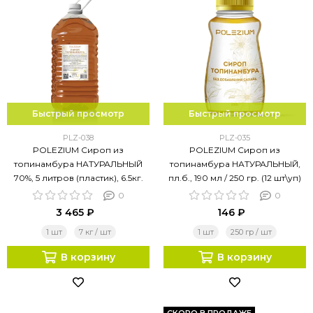
Быстрый просмотр
Быстрый просмотр
PLZ-038
PLZ-035
POLEZIUM Сироп из
POLEZIUM Сироп из
топинамбура НАТУРАЛЬНЫЙ
топинамбура НАТУРАЛЬНЫЙ,
70%, 5 литров (пластик), 6.5кг.
пл.б., 190 мл / 250 гр. (12 шт\уп)
0
0
3 465 ₽
146 ₽
1 шт
7 кг / шт
1 шт
250 гр / шт
В корзину
В корзину