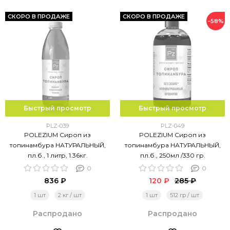
СКОРО В ПРОДАЖЕ
СКОРО В ПРОДАЖЕ
−58%
Быстрый просмотр
Быстрый просмотр
PLZ-039
PLZ-049
POLEZIUM Сироп из
POLEZIUM Сироп из
топинамбура НАТУРАЛЬНЫЙ,
топинамбура НАТУРАЛЬНЫЙ,
пл.б., 1 литр, 1.36кг.
пл.б., 250мл /330 гр.
0
0
836 ₽
120 ₽
285 ₽
1 шт
2 кг / шт
1 шт
512 гр / шт
Распродано
Распродано