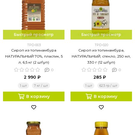
Быстрый просмотр
Быстрый просмотр
TPD-003
TPD-020
Сироп из топинамбура
Сироп из топинамбура,
НАТУРАЛЬНЫЙ 70%, пластик, 5
НАТУРАЛЬНЫЙ, стекло, 250 мл,
л, 6,5 кг (2 шт\уп)
330 г (12 шт\уп)
0
0
2 990 ₽
285 ₽
1 шт
7 кг / шт
1 шт
623 гр / шт
В корзину
В корзину