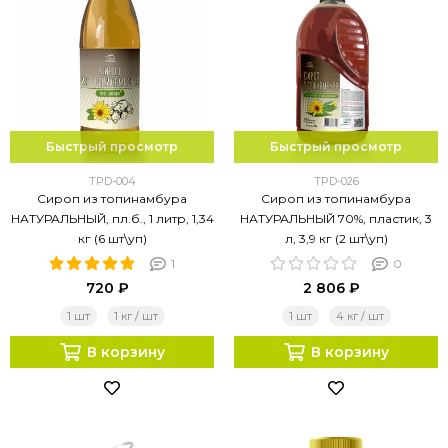
Быстрый просмотр
Быстрый просмотр
TPD-004
TPD-026
Сироп из топинамбура
Сироп из топинамбура
НАТУРАЛЬНЫЙ, пл.б., 1 литр, 1,34
НАТУРАЛЬНЫЙ 70%, пластик, 3
кг (6 шт\уп)
л, 3,9 кг (2 шт\уп)
1
0
720 ₽
2 806 ₽
1 шт
1 кг / шт
1 шт
4 кг / шт
В корзину
В корзину