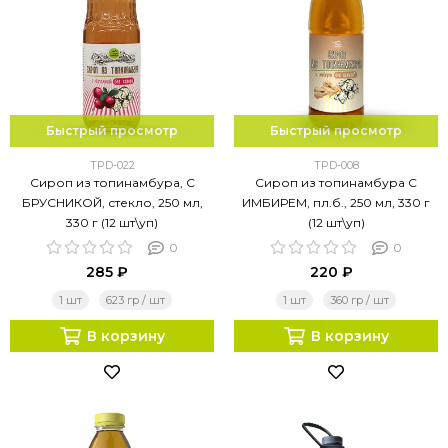
Быстрый просмотр
Быстрый просмотр
TPD-022
TPD-008
Сироп из топинамбура, С
Сироп из топинамбура С
БРУСНИКОЙ, стекло, 250 мл,
ИМБИРЕМ, пл.б., 250 мл, 330 г
330 г (12 шт\уп)
(12 шт\уп)
0
0
285 ₽
220 ₽
1 шт
623 гр / шт
1 шт
360 гр / шт
В корзину
В корзину