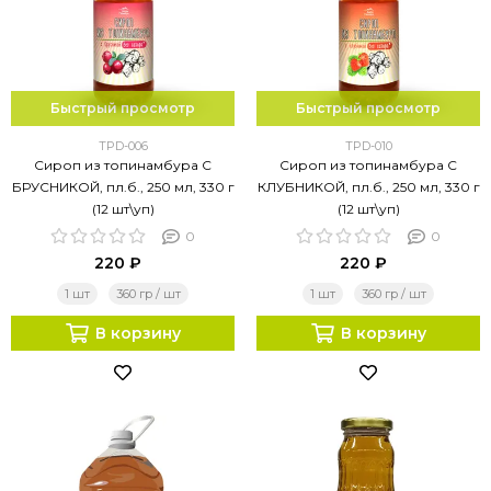
Быстрый просмотр
Быстрый просмотр
TPD-006
TPD-010
Сироп из топинамбура С
Сироп из топинамбура С
БРУСНИКОЙ, пл.б., 250 мл, 330 г
КЛУБНИКОЙ, пл.б., 250 мл, 330 г
(12 шт\уп)
(12 шт\уп)
0
0
220 ₽
220 ₽
1 шт
360 гр / шт
1 шт
360 гр / шт
В корзину
В корзину