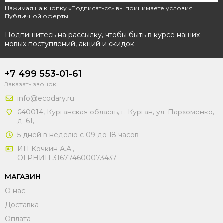
Нажимая на кнопку «Подписаться» вы принимаете условия
Публичной оферты
.
Подпишитесь на рассылку, чтобы быть в курсе наших
новых поступлений, акций и скидок.
+7 499 553-01-61
Заказать звонок
info@ecodary.ru
640014, Курганская область, г. Курган, ул. Пархоменко,
д. 61,
5 дней в неделю с 09 до 18 часов
ИП Кочкин А.А.,
ОГРНИП 316774600073437
МАГАЗИН
О нас
Доставка
Оплата