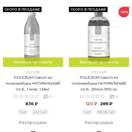
СКОРО В ПРОДАЖЕ
СКОРО В ПРОДАЖЕ
−58%
Быстрый просмотр
Быстрый просмотр
PLZ-039
PLZ-049
POLEZIUM Сироп из
POLEZIUM Сироп из
топинамбура НАТУРАЛЬНЫЙ,
топинамбура НАТУРАЛЬНЫЙ,
пл.б., 1 литр, 1.36кг.
пл.б., 250мл /330 гр.
0
0
836 ₽
120 ₽
285 ₽
1 шт
2 кг / шт
1 шт
512 гр / шт
Распродано
Распродано