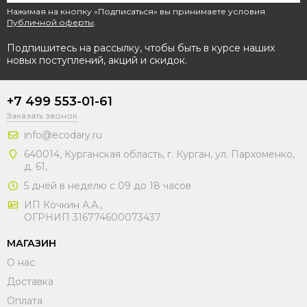
Нажимая на кнопку «Подписаться» вы принимаете условия
Публичной оферты
.
Подпишитесь на рассылку, чтобы быть в курсе наших
новых поступлений, акций и скидок.
+7 499 553-01-61
Заказать звонок
info@ecodary.ru
640014, Курганская область, г. Курган, ул. Пархоменко,
д. 61,
5 дней в неделю с 09 до 18 часов
ИП Кочкин А.А.,
ОГРНИП 316774600073437
МАГАЗИН
О нас
Доставка
Оплата