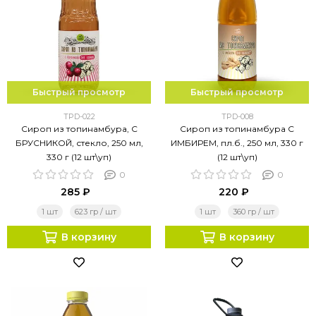
Быстрый просмотр
Быстрый просмотр
TPD-022
TPD-008
Сироп из топинамбура, С
Сироп из топинамбура С
БРУСНИКОЙ, стекло, 250 мл,
ИМБИРЕМ, пл.б., 250 мл, 330 г
330 г (12 шт\уп)
(12 шт\уп)
0
0
285 ₽
220 ₽
1 шт
623 гр / шт
1 шт
360 гр / шт
В корзину
В корзину