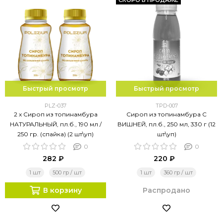
СКОРО В ПРОДАЖЕ
Быстрый просмотр
Быстрый просмотр
PLZ-037
TPD-007
2 х Сироп из топинамбура
Сироп из топинамбура С
НАТУРАЛЬНЫЙ, пл.б., 190 мл /
ВИШНЕЙ, пл.б., 250 мл, 330 г (12
250 гр. (спайка) (2 шт\уп)
шт\уп)
0
0
282 ₽
220 ₽
1 шт
500 гр / шт
1 шт
360 гр / шт
В корзину
Распродано