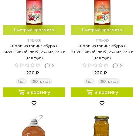
Быстрый просмотр
Быстрый просмотр
TPD-006
TPD-010
Сироп из топинамбура С
Сироп из топинамбура С
БРУСНИКОЙ, пл.б., 250 мл, 330 г
КЛУБНИКОЙ, пл.б., 250 мл, 330 г
(12 шт\уп)
(12 шт\уп)
0
0
220 ₽
220 ₽
1 шт
360 гр / шт
1 шт
360 гр / шт
В корзину
В корзину