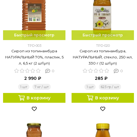
Быстрый просмотр
Быстрый просмотр
TPD-003
TPD-020
Сироп из топинамбура
Сироп из топинамбура,
НАТУРАЛЬНЫЙ 70%, пластик, 5
НАТУРАЛЬНЫЙ, стекло, 250 мл,
л, 6,5 кг (2 шт\уп)
330 г (12 шт\уп)
0
0
2 990 ₽
285 ₽
1 шт
7 кг / шт
1 шт
623 гр / шт
В корзину
В корзину