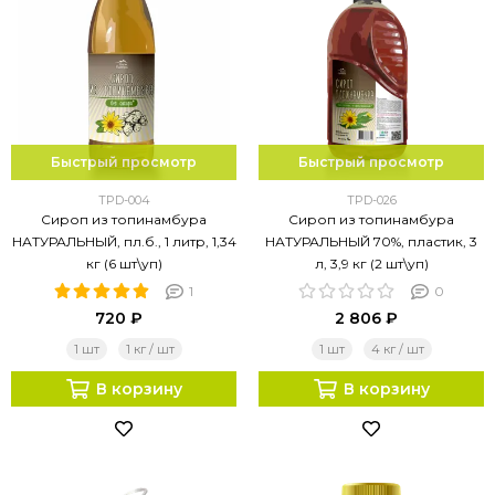
Быстрый просмотр
Быстрый просмотр
TPD-004
TPD-026
Сироп из топинамбура
Сироп из топинамбура
НАТУРАЛЬНЫЙ, пл.б., 1 литр, 1,34
НАТУРАЛЬНЫЙ 70%, пластик, 3
кг (6 шт\уп)
л, 3,9 кг (2 шт\уп)
1
0
720 ₽
2 806 ₽
1 шт
1 кг / шт
1 шт
4 кг / шт
В корзину
В корзину