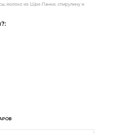
псы, молоко из Шри-Ланки, спирулину и
?:
ВАРОВ