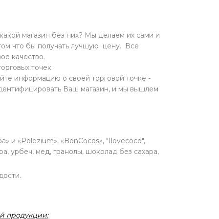
какой магазин без них? Мы делаем их сами и
ом что бы получать лучшую цену. Все
ое качество.
торговых точек.
йте информацию о своей торговой точке -
идентифицировать Ваш магазин, и мы вышлем
 и «Polezium», «BonCocos», "Ilovecoco",
а, урбеч, мед, гранолы, шоколад без сахара,
дости.
й продукции: