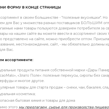
НИ ФОРМУ В КОНЦЕ СТРАНИЦЫ
сортимент в своем большинстве - "полезные вкусняшки". Но 
ем для Вас у множества разных поставщиков БОЛЬШИМ опт
гаемые нами товары пользуются доверием потребителя за св
вары на нашем сайте вы можете ввести в ассортимент своих 
о представлено на сайте, можно приобрести оптом. Присыла
азвание, местонахождение, сайт, - мы обязательно должны 
для Вас.
ем ассортименте:
уральные продукты питания собственной марки «Дары Памира»
caoMalo», «Злато Поле»: полезные перекусы, сиропы без сахар
ерфуды и многое другое.
улярные товары для старта продаж – снеки, чаи, бакалея, сла
уральная косметика;
опасная бытовая химия и товары для дома
имо этого
мы предлагаем сырье для производства пищево