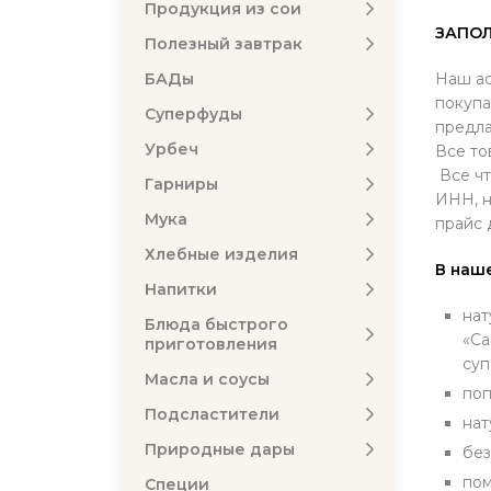
Продукция из сои
ЗАПОЛ
Полезный завтрак
БАДы
Наш ас
покупа
Суперфуды
предла
Урбеч
Все то
Все чт
Гарниры
ИНН, н
Мука
прайс 
Хлебные изделия
В наш
Напитки
нат
Блюда быстрого
«Ca
приготовления
суп
Масла и соусы
поп
Подсластители
нат
Природные дары
без
пом
Специи