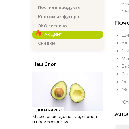
сир
Постные продукты
хло
Костюм из футера
Поче
ЭКО гигиена
АКЦИИ*
Шир
Удо
Скидки
Ски
Мин
Наш блог
Выс
Сыр
Осо
*Во
*Сп
15 ДЕКАБРЯ 2025
ЗАПОЛ
Масло авокадо: польза, свойства
и происхождение