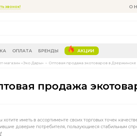
О 
ть звонок!
КА
ОПЛАТА
БРЕНДЫ
АКЦИИ
т-магазин «Эко Дары»
Оптовая продажа экотоваров в Дзержинске
птовая продажа экотова
ы хотите иметь в ассортименте своих торговых точек качест
ившие доверие потребителя, пользующиеся стабильным спр
!