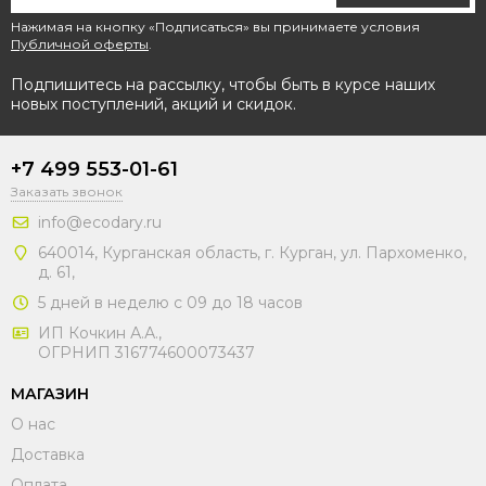
Нажимая на кнопку «Подписаться» вы принимаете условия
Публичной оферты
.
Подпишитесь на рассылку, чтобы быть в курсе наших
новых поступлений, акций и скидок.
+7 499 553-01-61
Заказать звонок
info@ecodary.ru
640014, Курганская область, г. Курган, ул. Пархоменко,
д. 61,
5 дней в неделю с 09 до 18 часов
ИП Кочкин А.А.,
ОГРНИП 316774600073437
МАГАЗИН
О нас
Доставка
Оплата