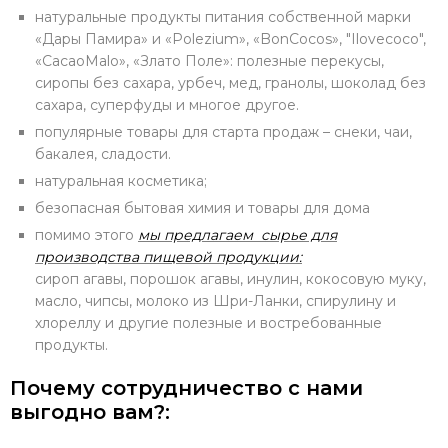
натуральные продукты питания собственной марки
«Дары Памира» и «Polezium», «BonCocos», "Ilovecoco",
«CacaoMalo», «Злато Поле»: полезные перекусы,
сиропы без сахара, урбеч, мед, гранолы, шоколад без
сахара, суперфуды и многое другое.
популярные товары для старта продаж – снеки, чаи,
бакалея, сладости.
натуральная косметика;
безопасная бытовая химия и товары для дома
помимо этого
мы предлагаем сырье для
производства пищевой продукции:
сироп агавы, порошок агавы, инулин, кокосовую муку,
масло, чипсы, молоко из Шри-Ланки, спирулину и
хлореллу и другие полезные и востребованные
продукты.
Почему сотрудничество с нами
выгодно вам?: