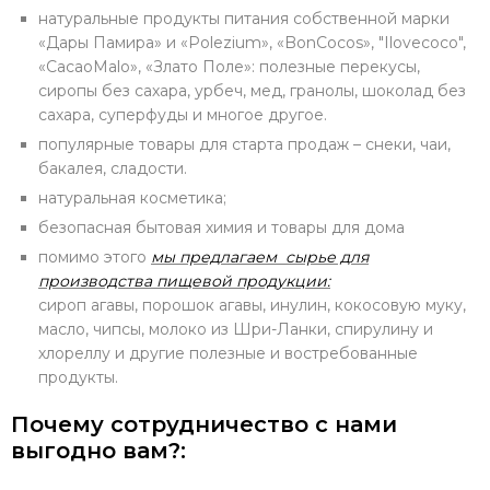
натуральные продукты питания собственной марки
«Дары Памира» и «Polezium», «BonCocos», "Ilovecoco",
«CacaoMalo», «Злато Поле»: полезные перекусы,
сиропы без сахара, урбеч, мед, гранолы, шоколад без
сахара, суперфуды и многое другое.
популярные товары для старта продаж – снеки, чаи,
бакалея, сладости.
натуральная косметика;
безопасная бытовая химия и товары для дома
помимо этого
мы предлагаем сырье для
производства пищевой продукции:
сироп агавы, порошок агавы, инулин, кокосовую муку,
масло, чипсы, молоко из Шри-Ланки, спирулину и
хлореллу и другие полезные и востребованные
продукты.
Почему сотрудничество с нами
выгодно вам?: