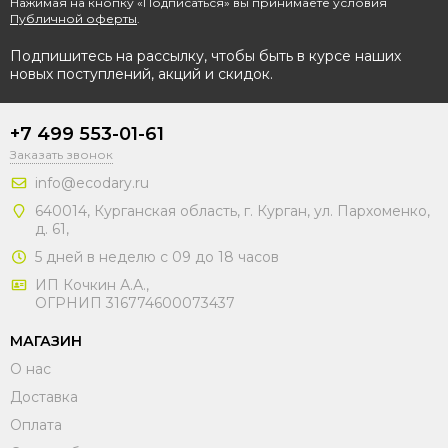
Нажимая на кнопку «Подписаться» вы принимаете условия
Публичной оферты
.
Подпишитесь на рассылку, чтобы быть в курсе наших
новых поступлений, акций и скидок.
+7 499 553-01-61
Заказать звонок
info@ecodary.ru
640014, Курганская область, г. Курган, ул. Пархоменко,
д. 61,
5 дней в неделю с 09 до 18 часов
ИП Кочкин А.А.,
ОГРНИП 316774600073437
МАГАЗИН
О нас
Доставка
Оплата