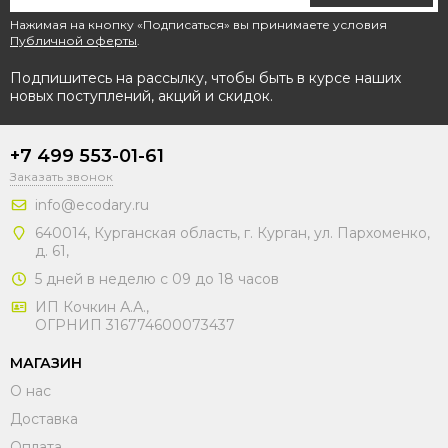
Нажимая на кнопку «Подписаться» вы принимаете условия
Публичной оферты
.
Подпишитесь на рассылку, чтобы быть в курсе наших
новых поступлений, акций и скидок.
+7 499 553-01-61
Заказать звонок
info@ecodary.ru
640014, Курганская область, г. Курган, ул. Пархоменко,
д. 61,
5 дней в неделю с 09 до 18 часов
ИП Кочкин А.А.,
ОГРНИП 316774600073437
МАГАЗИН
О нас
Доставка
Оплата