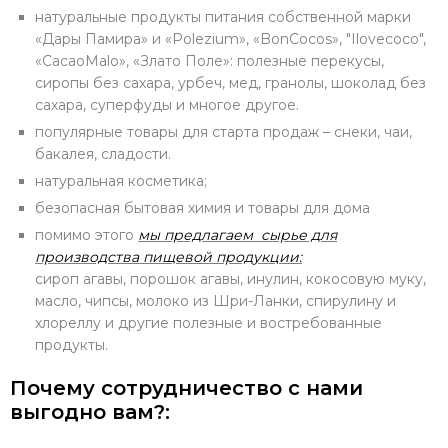
натуральные продукты питания собственной марки
«Дары Памира» и «Polezium», «BonCocos», "Ilovecoco",
«CacaoMalo», «Злато Поле»: полезные перекусы,
сиропы без сахара, урбеч, мед, гранолы, шоколад без
сахара, суперфуды и многое другое.
популярные товары для старта продаж – снеки, чаи,
бакалея, сладости.
натуральная косметика;
безопасная бытовая химия и товары для дома
помимо этого
мы предлагаем сырье для
производства пищевой продукции:
сироп агавы, порошок агавы, инулин, кокосовую муку,
масло, чипсы, молоко из Шри-Ланки, спирулину и
хлореллу и другие полезные и востребованные
продукты.
Почему сотрудничество с нами
выгодно вам?: