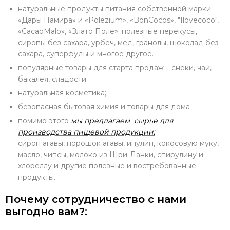
натуральные продукты питания собственной марки
«Дары Памира» и «Polezium», «BonCocos», "Ilovecoco",
«CacaoMalo», «Злато Поле»: полезные перекусы,
сиропы без сахара, урбеч, мед, гранолы, шоколад без
сахара, суперфуды и многое другое.
популярные товары для старта продаж – снеки, чаи,
бакалея, сладости.
натуральная косметика;
безопасная бытовая химия и товары для дома
помимо этого
мы предлагаем сырье для
производства пищевой продукции:
сироп агавы, порошок агавы, инулин, кокосовую муку,
масло, чипсы, молоко из Шри-Ланки, спирулину и
хлореллу и другие полезные и востребованные
продукты.
Почему сотрудничество с нами
выгодно вам?: