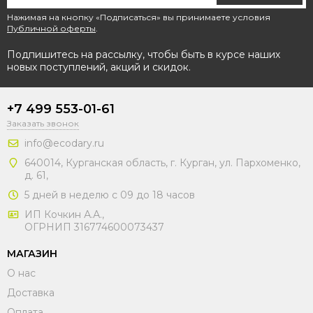
Нажимая на кнопку «Подписаться» вы принимаете условия
Публичной оферты
.
Подпишитесь на рассылку, чтобы быть в курсе наших
новых поступлений, акций и скидок.
+7 499 553-01-61
Заказать звонок
info@ecodary.ru
640014, Курганская область, г. Курган, ул. Пархоменко,
д. 61,
5 дней в неделю с 09 до 18 часов
ИП Кочкин А.А.,
ОГРНИП 316774600073437
МАГАЗИН
О нас
Доставка
Оплата